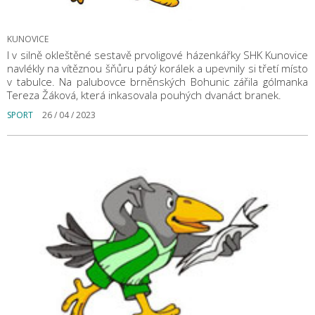
KUNOVICE
I v silně okleštěné sestavě prvoligové házenkářky SHK Kunovice
navlékly na vítěznou šňůru pátý korálek a upevnily si třetí místo
v tabulce. Na palubovce brněnských Bohunic zářila gólmanka
Tereza Žáková, která inkasovala pouhých dvanáct branek.
SPORT
26 / 04 / 2023