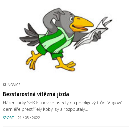
KUNOVICE
Bezstarostná vítězná jízda
Házenkářky SHK Kunovice usedly na prvoligový trůn! V ligové
derniéře přestřílely Kobylisy a rozpoutaly…
SPORT
21 / 05 / 2022