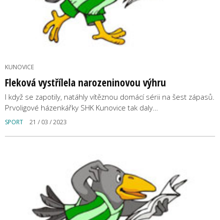
KUNOVICE
Fleková vystřílela narozeninovou výhru
I když se zapotily, natáhly vítěznou domácí sérii na šest zápasů.
Prvoligové házenkářky SHK Kunovice tak daly…
SPORT
21 / 03 / 2023