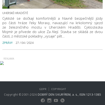
UHERSKÉ HRADIŠTĚ
Cyklisté se dočkají komfortnější a hlavně bezpečnější jízdy
po části hráze řeky Moravy, navazující na krkolomný sjezd
ze železničního mostu v Uherském Hradišti. Cyklostezka
Mojmír je přivede do ulice Za Alejí. Stavba se skládá ze dvou
částí, z městské pokladny „vysaje“ pět…
ZPRÁVY
27 / 04 / 2024
|
GDPR
COPYRIGHT
Copyright © 2001-2026
DOBRÝ DEN S KURÝREM, a. s., ISSN 1213-1385