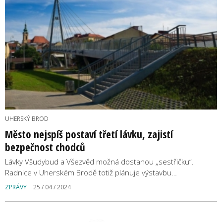
UHERSKÝ BROD
Město nejspíš postaví třetí lávku, zajistí
bezpečnost chodců
Lávky Všudybud a Všezvěd možná dostanou „sestřičku“.
Radnice v Uherském Brodě totiž plánuje výstavbu…
ZPRÁVY
25 / 04 / 2024