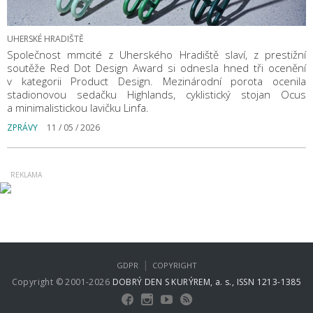
UHERSKÉ HRADIŠTĚ
Společnost mmcité z Uherského Hradiště slaví, z prestižní
soutěže Red Dot Design Award si odnesla hned tři ocenění
v kategorii Product Design. Mezinárodní porota ocenila
stadionovou sedačku Highlands, cyklistický stojan Ocus
a minimalistickou lavičku Linfa.
ZPRÁVY
11 / 05 / 2026
|
GDPR
COPYRIGHT
Copyright © 2001-2026
DOBRÝ DEN S KURÝREM, a. s., ISSN 1213-1385