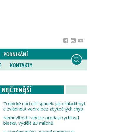
PODNIKÁNÍ
E
KONTAKTY
NEJČTENĚJŠÍ
Tropické noci ničí spánek. Jak ochladit byt
a zvládnout vedra bez zbytečných chyb
Nemovitosti radnice prodala rychlostí
blesku, vydělá 83 milionů
U starého mlýna vyrostl pumptrack,