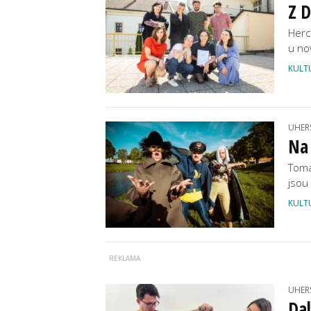
Z D
Herc
u no
KULT
UHER
Na 
Tomá
jsou
KULT
UHER
Dal