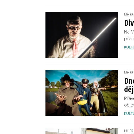
UHER
Div
Na M
prem
KULT
UHER
Dne
děj
Práv
obje
KULT
UHER