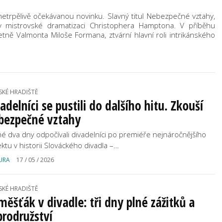
í netrpělivě očekávanou novinku. Slavný titul Nebezpečné vztahy,
 mistrovské dramatizaci Christophera Hamptona. V příběhu
ně Valmonta Miloše Formana, ztvární hlavní roli intrikánského
SKÉ HRADIŠTĚ
adelníci se pustili do dalšího hitu. Zkouší
bezpečné vztahy
é dva dny odpočívali divadelníci po premiéře nejnáročnějšího
ektu v historii Slováckého divadla –…
URA
17 / 05 / 2026
SKÉ HRADIŠTĚ
měšťák v divadle: tři dny plné zážitků a
rodružství