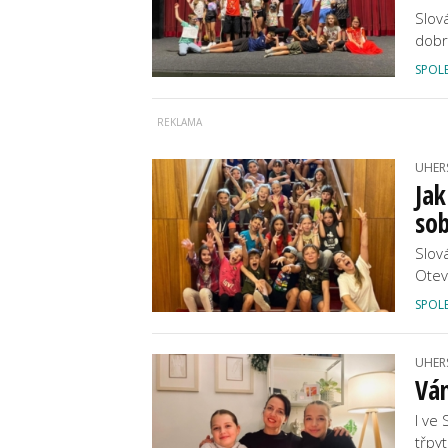
Slov
dobr
SPOL
UHER
Jak
so
Slov
Otev
SPOL
UHER
Ván
I ve
třpy