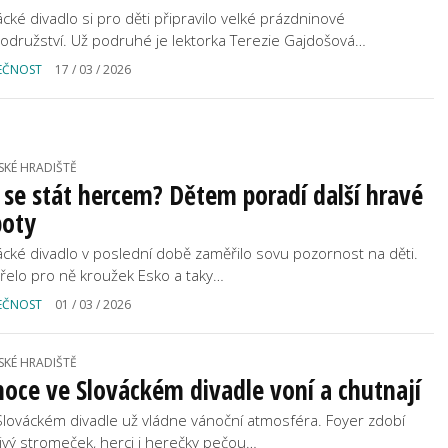
ácké divadlo si pro děti připravilo velké prázdninové
odružství. Už podruhé je lektorka Terezie Gajdošová…
EČNOST
17 / 03 / 2026
SKÉ HRADIŠTĚ
 se stát hercem? Dětem poradí další hravé
boty
ácké divadlo v poslední době zaměřilo sovu pozornost na děti.
řelo pro ně kroužek Esko a taky…
EČNOST
01 / 03 / 2026
SKÉ HRADIŠTĚ
oce ve Slováckém divadle voní a chutnají
 Slováckém divadle už vládne vánoční atmosféra. Foyer zdobí
tivý stromeček, herci i herečky pečou…