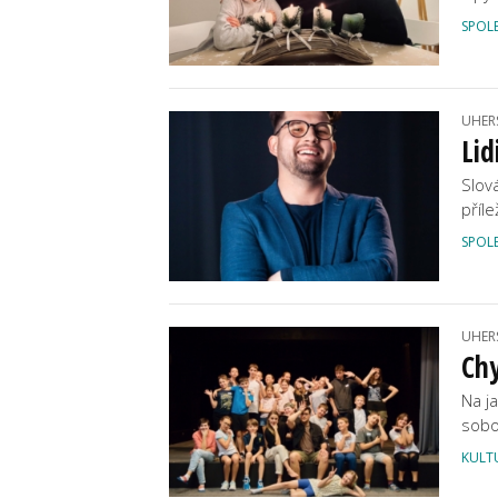
SPOL
UHER
Lid
Slov
příl
SPOL
UHER
Chy
Na j
sobo
KULT