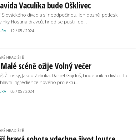
avida Vaculíka bude Ošklivec
i Slováckého divadla si neodpočinou. Jen dozněl potlesk
vinky Hostina dravců, hned se pustili do…
URA
12 / 05 / 2024
SKÉ HRADIŠTĚ
Malé scéně ožije Volný večer
š Žilinský, Jakub Zelinka, Daniel Gajdoš, hudebník a diváci. To
 hlavní ingredience nového projektu…
URA
05 / 05 / 2024
SKÉ HRADIŠTĚ
ší hravá sobota vdechne život loutce