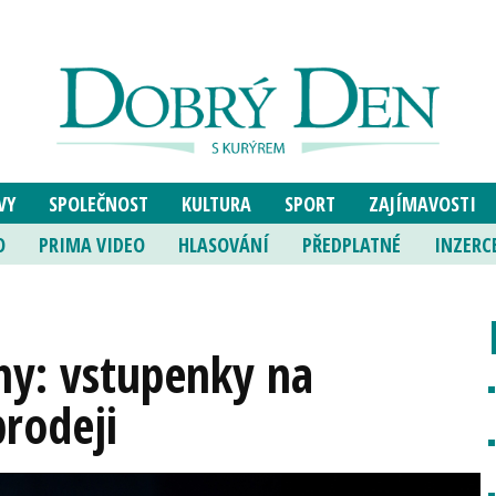
VY
SPOLEČNOST
KULTURA
SPORT
ZAJÍMAVOSTI
O
PRIMA VIDEO
HLASOVÁNÍ
PŘEDPLATNÉ
INZERC
hy: vstupenky na
prodeji