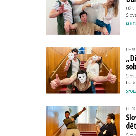
Už v
Slov
KULT
UHER
„Dě
so
Slov
budo
SPOL
UHER
Slo
dět
Slov