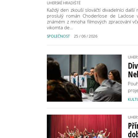
UHERSKÉ HRADIŠTĚ
Každý den zkouší slováčtí divadelníci dalš
proslulý román Choderlose de Laclose v
známém z mnoha filmových zpracování včet
vikomta de…
SPOLEČNOST
25 / 06 / 2026
UHER
Div
Ne
Pouh
proj
KULT
UHER
Pří
dob