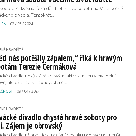
 sobotu 4. května čeká děti třetí hravá sobota na Malé scéně
áckého divadla. Tentokrát…
URA
02 / 05 / 2024
SKÉ HRADIŠTĚ
ti nás potěšily zápalem,“ říká k hravým
botám Terezie Čermáková
ácké divadlo nezůstává se svými aktivitami jen v divadelní
vě, ale přichází s nápady, které…
EČNOST
09 / 04 / 2024
SKÉ HRADIŠTĚ
vácké divadlo chystá hravé soboty pro
i. Zájem je obrovský
ácké divadlo připravuje atraktivní novinku pro své nejmenší