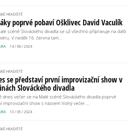
SKÉ HRADIŠTĚ
áky poprvé pobaví Ošklivec David Vaculík
alé scéně Slováckého divadla se už všechno připravuje na další
iéru. V neděli 16. června tam…
URA
14 / 06 / 2024
SKÉ HRADIŠTĚ
s se představí první improvizační show v
inách Slováckého divadla
ě dnes večer se na Malé scéně Slováckého divadla poprvé
ví improvizační show s názvem Volný večer.…
URA
13 / 05 / 2024
SKÉ HRADIŠTĚ