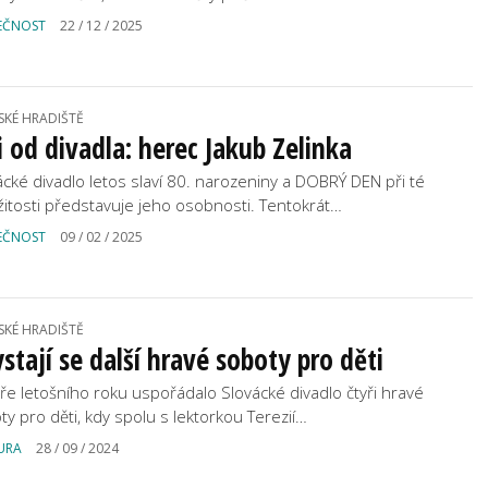
EČNOST
22 / 12 / 2025
SKÉ HRADIŠTĚ
i od divadla: herec Jakub Zelinka
ácké divadlo letos slaví 80. narozeniny a DOBRÝ DEN při té
ežitosti představuje jeho osobnosti. Tentokrát…
EČNOST
09 / 02 / 2025
SKÉ HRADIŠTĚ
stají se další hravé soboty pro děti
aře letošního roku uspořádalo Slovácké divadlo čtyři hravé
ty pro děti, kdy spolu s lektorkou Terezií…
URA
28 / 09 / 2024