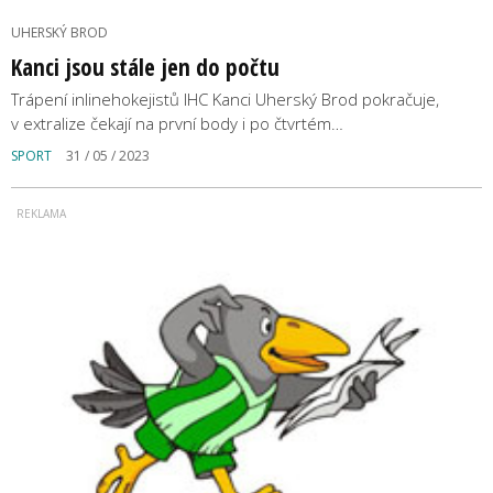
UHERSKÝ BROD
Kanci jsou stále jen do počtu
Trápení inlinehokejistů IHC Kanci Uherský Brod pokračuje,
v extralize čekají na první body i po čtvrtém…
SPORT
31 / 05 / 2023