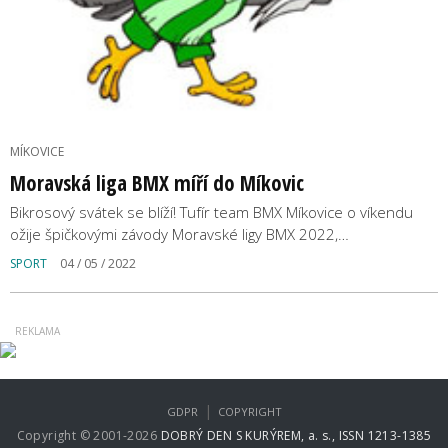
MÍKOVICE
Moravská liga BMX míří do Míkovic
Bikrosový svátek se blíží! Tufír team BMX Míkovice o víkendu
ožije špičkovými závody Moravské ligy BMX 2022,…
SPORT
04 / 05 / 2022
|
GDPR
COPYRIGHT
Copyright © 2001-2026
DOBRÝ DEN S KURÝREM, a. s., ISSN 1213-1385