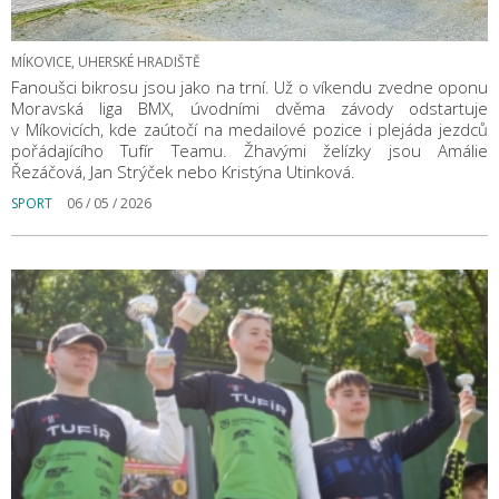
MÍKOVICE, UHERSKÉ HRADIŠTĚ
Fanoušci bikrosu jsou jako na trní. Už o víkendu zvedne oponu
Moravská liga BMX, úvodními dvěma závody odstartuje
v Míkovicích, kde zaútočí na medailové pozice i plejáda jezdců
pořádajícího Tufír Teamu. Žhavými želízky jsou Amálie
Řezáčová, Jan Strýček nebo Kristýna Utinková.
SPORT
06 / 05 / 2026