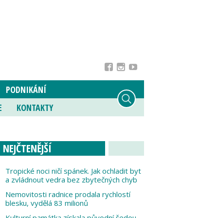
PODNIKÁNÍ
E
KONTAKTY
NEJČTENĚJŠÍ
Tropické noci ničí spánek. Jak ochladit byt
a zvládnout vedra bez zbytečných chyb
Nemovitosti radnice prodala rychlostí
blesku, vydělá 83 milionů
Kulturní památka získala původní šedou