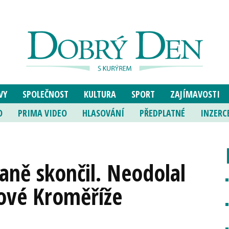
VY
SPOLEČNOST
KULTURA
SPORT
ZAJÍMAVOSTI
O
PRIMA VIDEO
HLASOVÁNÍ
PŘEDPLATNÉ
INZERC
ně skončil. Neodolal
ové Kroměříže