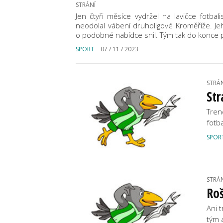
STRÁNÍ
Jen čtyři měsíce vydržel na lavičce fotbal
neodolal vábení druholigové Kroměříže. Jeh
o podobné nabídce snil. Tým tak do konce
SPORT
07 / 11 / 2023
STRÁ
Str
Tren
fotba
SPOR
STRÁ
Roš
Ani 
tým 