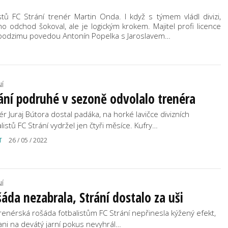
istů FC Strání trenér Martin Onda. I když s týmem vládl divizi,
o odchod šokoval, ale je logickým krokem. Majitel profi licence
 podzimu povedou Antonín Popelka s Jaroslavem…
NÍ
ání podruhé v sezoně odvolalo trenéra
ér Juraj Bútora dostal padáka, na horké lavičce divizních
listů FC Strání vydržel jen čtyři měsíce. Kufry…
T
26 / 05 / 2022
NÍ
áda nezabrala, Strání dostalo za uši
trenérská rošáda fotbalistům FC Strání nepřinesla kýžený efekt,
ani na devátý jarní pokus nevyhrál…