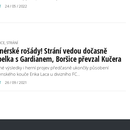
T
24 / 05 / 2022
CE, STRÁNÍ
nérské rošády! Strání vedou dočasně
elka s Gardianem, Boršice převzal Kučera
né výsledky i herní projev předčasně ukončily působení
enského kouče Erika Laca u divizního FC…
T
26 / 09 / 2021