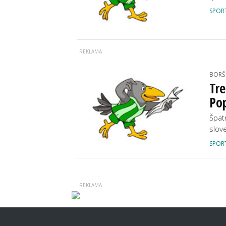
SPOR
BORŠI
Tre
Pop
Špat
slov
SPOR