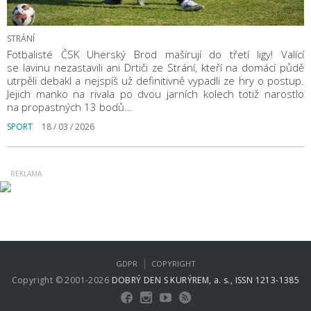
STRÁNÍ
Fotbalisté ČSK Uherský Brod mašírují do třetí ligy! Valící
se lavinu nezastavili ani Drtiči ze Strání, kteří na domácí půdě
utrpěli debakl a nejspíš už definitivně vypadli ze hry o postup.
Jejich manko na rivala po dvou jarních kolech totiž narostlo
na propastných 13 bodů…
SPORT
18 / 03 / 2026
|
GDPR
COPYRIGHT
Copyright © 2001-2026
DOBRÝ DEN S KURÝREM, a. s., ISSN 1213-1385