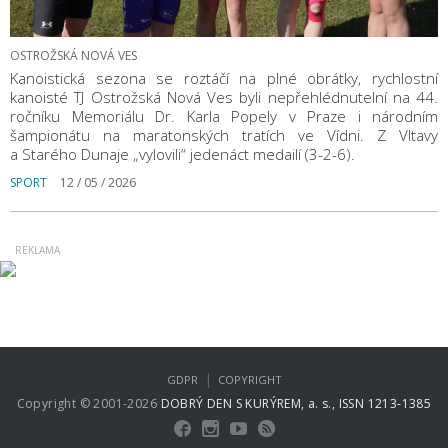
OSTROŽSKÁ NOVÁ VES
Kanoistická sezona se roztáčí na plné obrátky, rychlostní
kanoisté TJ Ostrožská Nová Ves byli nepřehlédnutelní na 44.
ročníku Memoriálu Dr. Karla Popely v Praze i národním
šampionátu na maratonských tratích ve Vídni. Z Vltavy
a Starého Dunaje „vylovili“ jedenáct medailí (3-2-6).
SPORT
12 / 05 / 2026
|
GDPR
COPYRIGHT
Copyright © 2001-2026
DOBRÝ DEN S KURÝREM, a. s., ISSN 1213-1385