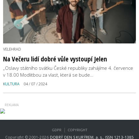
VELEHRAD
Na Večeru lidí dobré vůle vystoupí Jelen
„Oslavy státního svátku České republiky zahájíme 4. července
v 18.00 Modlitbou za vlast, která se bude…
KULTURA
04 / 07 / 2024
|
GDPR
COPYRIGHT
Copyright © 2001-2026
DOBRÝ DEN S KURÝREM, a. s., ISSN 1213-1385