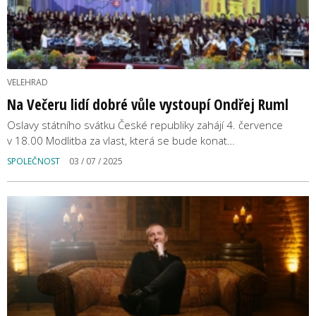
VELEHRAD
Na Večeru lidí dobré vůle vystoupí Ondřej Ruml
Oslavy státního svátku České republiky zahájí 4. července
v 18.00 Modlitba za vlast, která se bude konat…
SPOLEČNOST
03 / 07 / 2025