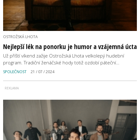
OSTROŽSKÁ LHOTA
Nejlepší lék na ponorku je humor a vzájemná úcta
Už příští víkend zažije Ostrožská Lhota velkolepý hudební
program. Tradiční ženáčské hody totiž ozdobí páteční…
SPOLEČNOST
21 / 07 / 2024