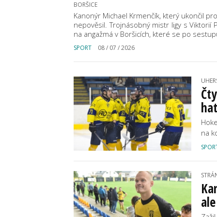
BORŠICE
Kanonýr Michael Krmenčík, který ukončil pro
nepověsil. Trojnásobný mistr ligy s Viktori
na angažmá v Boršicích, které se po sestupu
SPORT
08 / 07 / 2026
UHER
Čty
hat
Hoke
na k
SPOR
STRÁ
Kan
ale
Zaži