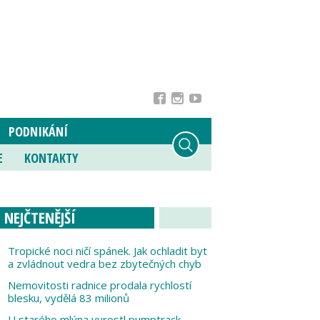
PODNIKÁNÍ
E
KONTAKTY
NEJČTENĚJŠÍ
Tropické noci ničí spánek. Jak ochladit byt
a zvládnout vedra bez zbytečných chyb
Nemovitosti radnice prodala rychlostí
blesku, vydělá 83 milionů
U starého mlýna vyrostl pumptrack,