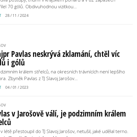
řílel 70 gólů. Obdivuhodnou vizitkou…
T
28 / 11 / 2024
ŠOV
jpr Pavlas neskrývá zklamání, chtěl víc
ů i gólů
odzimním králem střelců, na okresních trávnících není lepšího
pra. Zbyněk Pavlas z TJ Slavoj Jarošov…
T
04 / 01 / 2023
ŠOV
las v Jarošově válí, je podzimním králem
elců
v létě přestoupil do TJ Slavoj Jarošov, netušil, jaké udělal terno.