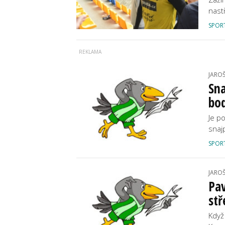
nast
SPOR
JARO
Sna
bod
Je p
snaj
SPOR
JARO
Pav
stř
Když 