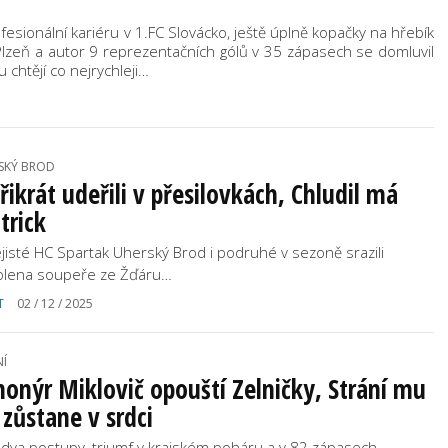
fesionální kariéru v 1.FC Slovácko, ještě úplně kopačky na hřebík
í Plzeň a autor 9 reprezentačních gólů v 35 zápasech se domluvil
 chtějí co nejrychleji…
SKÝ BROD
řikrát udeřili v přesilovkách, Chludil má
trick
jisté HC Spartak Uherský Brod i podruhé v sezoně srazili
olena soupeře ze Žďáru…
T
02 / 12 / 2025
NÍ
onýr Miklovič opouští Zelničky, Strání mu
 zůstane v srdci
l dva postupy, triumf v krajském poháru a v 82 zápasech