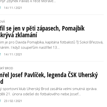
nýr Zbyněk Pavlas k řece Moravě…
T
14 / 11 / 2021
OVÁ
fil se jen v pěti zápasech, Pomajbík
skrývá zklamání
im je pro Davida Pomajbíka, kapitána fotbalistů TJ Sokol Březová,
máním. I když soupeřům nastřílel 13…
T
14 / 11 / 2021
SKÝ BROD
řel Josef Pavlíček, legenda ČSK Uherský
od
ý sportovní klub Uherský Brod zasáhla velmi smutná zpráva.
děli 21. února odešel do fotbalového nebe Josef…
T
23 / 02 / 2021