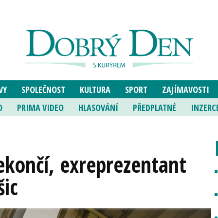
VY
SPOLEČNOST
KULTURA
SPORT
ZAJÍMAVOSTI
O
PRIMA VIDEO
HLASOVÁNÍ
PŘEDPLATNÉ
INZERC
ekončí, exreprezentant
šic