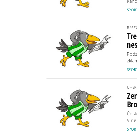
Kano
SPOR
BŘEZ
Tre
ne
Podz
zkla
SPOR
UHER
Zem
Br
Česk
V ne
SPOR