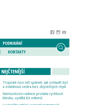
PODNIKÁNÍ
E
KONTAKTY
NEJČTENĚJŠÍ
Tropické noci ničí spánek. Jak ochladit byt
a zvládnout vedra bez zbytečných chyb
Nemovitosti radnice prodala rychlostí
blesku, vydělá 83 milionů
U starého mlýna vyrostl pumptrack,