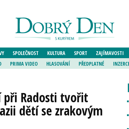
VY
SPOLEČNOST
KULTURA
SPORT
ZAJÍMAVOSTI
O
PRIMA VIDEO
HLASOVÁNÍ
PŘEDPLATNÉ
INZERC
 při Radosti tvořit
zii dětí se zrakovým