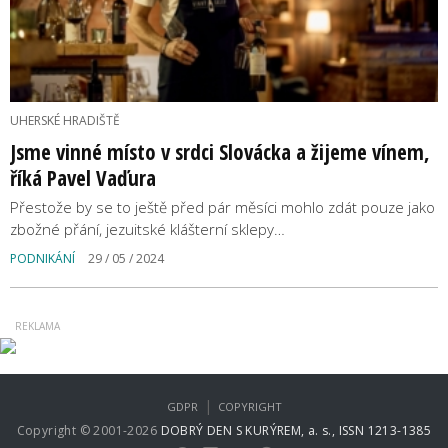
UHERSKÉ HRADIŠTĚ
Jsme vinné místo v srdci Slovácka a žijeme vínem,
říká Pavel Vaďura
Přestože by se to ještě před pár měsíci mohlo zdát pouze jako
zbožné přání, jezuitské klášterní sklepy…
PODNIKÁNÍ
29 / 05 / 2024
|
GDPR
COPYRIGHT
Copyright © 2001-2026
DOBRÝ DEN S KURÝREM, a. s., ISSN 1213-1385