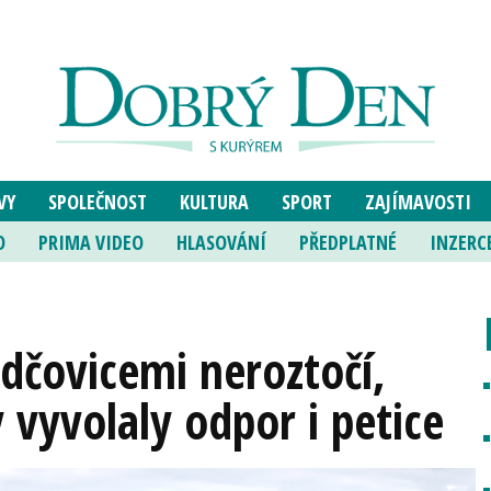
VY
SPOLEČNOST
KULTURA
SPORT
ZAJÍMAVOSTI
O
PRIMA VIDEO
HLASOVÁNÍ
PŘEDPLATNÉ
INZERC
adčovicemi neroztočí,
 vyvolaly odpor i petice