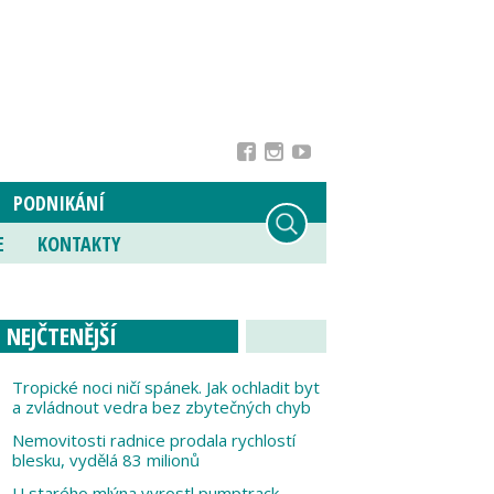
PODNIKÁNÍ
E
KONTAKTY
NEJČTENĚJŠÍ
Tropické noci ničí spánek. Jak ochladit byt
a zvládnout vedra bez zbytečných chyb
Nemovitosti radnice prodala rychlostí
blesku, vydělá 83 milionů
U starého mlýna vyrostl pumptrack,