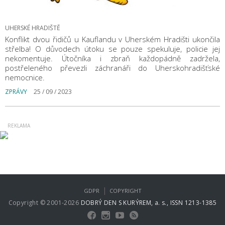
UHERSKÉ HRADIŠTĚ
Konflikt dvou řidičů u Kauflandu v Uherském Hradišti ukončila
střelba! O důvodech útoku se pouze spekuluje, policie jej
nekomentuje. Útočníka i zbraň každopádně zadržela,
postřeleného převezli záchranáři do Uherskohradišťské
nemocnice.
ZPRÁVY
25 / 09 / 2023
|
GDPR
COPYRIGHT
Copyright © 2001-2026
DOBRÝ DEN S KURÝREM, a. s., ISSN 1213-1385