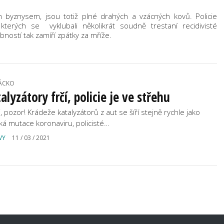
 byznysem, jsou totiž plné drahých a vzácných kovů. Policie
terých se vyklubali několikrát soudně trestaní recidivisté
ností tak zamíří zpátky za mříže.
ÁCKO
alyzátory frčí, policie je ve střehu
i, pozor! Krádeže katalyzátorů z aut se šíří stejně rychle jako
ská mutace koronaviru, policisté…
VY
11 / 03 / 2021