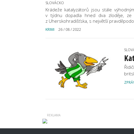
SLOVÁCKO
Krádeže katalyzátorů jsou stále výhodným
v týdnu dopadla hned dva zloděje, ze k
z Uherskohradišťska, s největší pravděpodob
KRIMI
26 / 08 / 2022
SLOV
Kat
Řidič
brit
ZPRÁ