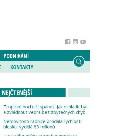
PODNIKÁNÍ
E
KONTAKTY
NEJČTENĚJŠÍ
Tropické noci ničí spánek. Jak ochladit byt
a zvládnout vedra bez zbytečných chyb
Nemovitosti radnice prodala rychlostí
blesku, vydělá 83 milionů
U starého mlýna vyrostl pumptrack,