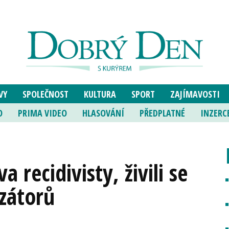
VY
SPOLEČNOST
KULTURA
SPORT
ZAJÍMAVOSTI
O
PRIMA VIDEO
HLASOVÁNÍ
PŘEDPLATNÉ
INZERC
a recidivisty, živili se
zátorů