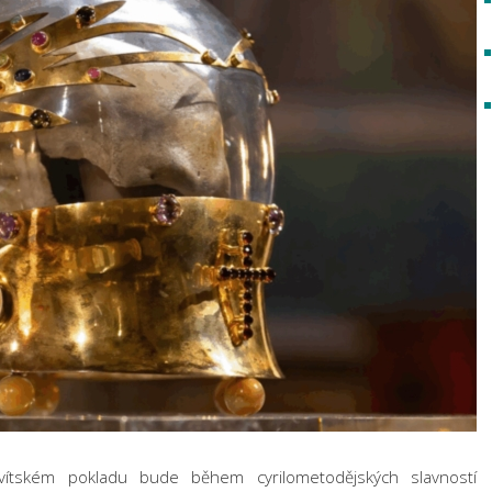
vítském pokladu bude během cyrilometodějských slavností