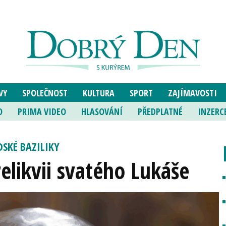
VY
SPOLEČNOST
KULTURA
SPORT
ZAJÍMAVOSTI
O
PRIMA VIDEO
HLASOVÁNÍ
PŘEDPLATNÉ
INZERC
SKÉ BAZILIKY
relikvii svatého Lukáše