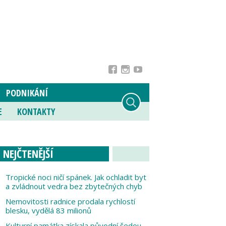
PODNIKÁNÍ
E
KONTAKTY
NEJČTENĚJŠÍ
Tropické noci ničí spánek. Jak ochladit byt
a zvládnout vedra bez zbytečných chyb
Nemovitosti radnice prodala rychlostí
blesku, vydělá 83 milionů
Kulturní památka získala původní šedou