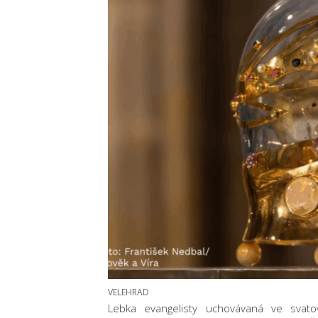
VELEHRAD
Lebka evangelisty uchovávaná ve svato