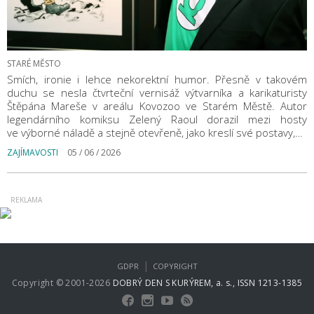
STARÉ MĚSTO
Smích, ironie i lehce nekorektní humor. Přesně v takovém
duchu se nesla čtvrteční vernisáž výtvarníka a karikaturisty
Štěpána Mareše v areálu Kovozoo ve Starém Městě. Autor
legendárního komiksu Zelený Raoul dorazil mezi hosty
ve výborné náladě a stejně otevřeně, jako kreslí své postavy,…
ZAJÍMAVOSTI
05 / 06 / 2026
|
GDPR
COPYRIGHT
Copyright © 2001-2026
DOBRÝ DEN S KURÝREM, a. s., ISSN 1213-1385