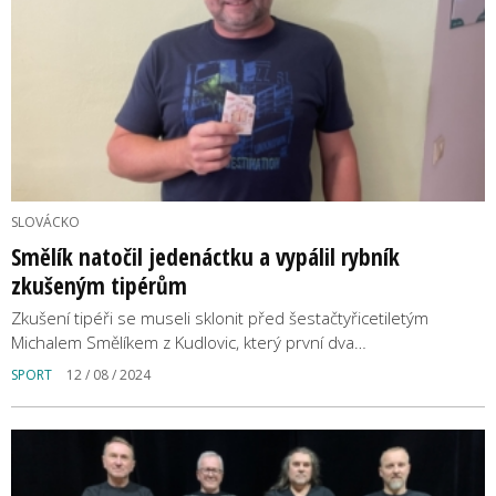
SLOVÁCKO
Smělík natočil jedenáctku a vypálil rybník
zkušeným tipérům
Zkušení tipéři se museli sklonit před šestačtyřicetiletým
Michalem Smělíkem z Kudlovic, který první dva…
SPORT
12 / 08 / 2024