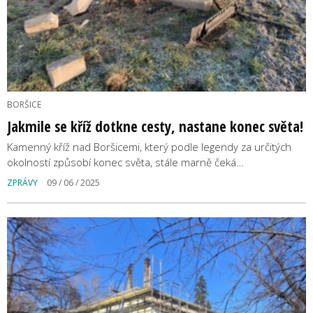
BORŠICE
Jakmile se kříž dotkne cesty, nastane konec světa!
Kamenný kříž nad Boršicemi, který podle legendy za určitých
okolností způsobí konec světa, stále marně čeká…
ZPRÁVY
09 / 06 / 2025