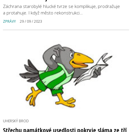
Záchrana starobylé hlucké tvrze se komplikuje, prodražuje
a protahuje. I když město rekonstrukci…
ZPRÁVY
29 / 09 / 2023
UHERSKÝ BROD
Střechu památkové usedlosti pokryje sláma ze tří