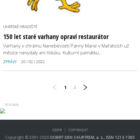
UHERSKÉ HRADIŠTĚ
150 let staré varhany opraví restaurátor
Varhany v chrámu Nanebevzetí Panny Marie v Mařaticích už
měsíce nevydaly ani hlásku. Kulturní památku…
ZPRÁVY
20 / 02 / 2022
1
2
|
GDPR
COPYRIGHT
Copyright © 2001-2026
DOBRÝ DEN S KURÝREM, a. s., ISSN 1213-1385