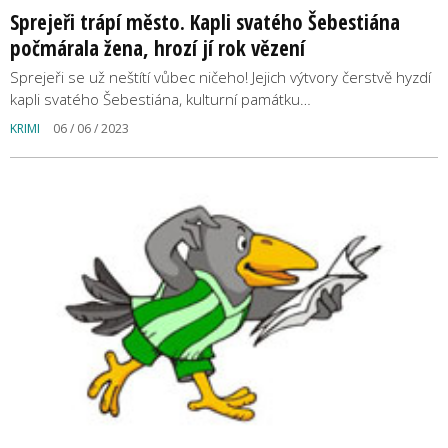
Sprejeři trápí město. Kapli svatého Šebestiána
počmárala žena, hrozí jí rok vězení
Sprejeři se už neštítí vůbec ničeho! Jejich výtvory čerstvě hyzdí
kapli svatého Šebestiána, kulturní památku…
KRIMI
06 / 06 / 2023