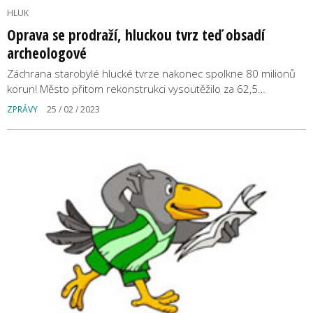
HLUK
Oprava se prodraží, hluckou tvrz teď obsadí
archeologové
Záchrana starobylé hlucké tvrze nakonec spolkne 80 milionů
korun! Město přitom rekonstrukci vysoutěžilo za 62,5…
ZPRÁVY
25 / 02 / 2023