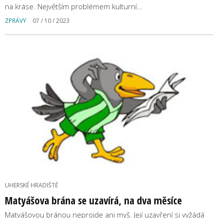
na kráse. Největším problémem kulturní…
ZPRÁVY
07 / 10 / 2023
UHERSKÉ HRADIŠTĚ
Matyášova brána se uzavírá, na dva měsíce
Matyášovou bránou neprojde ani myš. Její uzavření si vyžádá