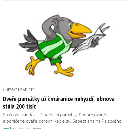
UHERSKÉ HRADIŠTĚ
Dveře památky už čmáranice nehyzdí, obnova
stála 200 tisíc
Po útoku vandala už není ani památky. Posprejované
a poničené dveře barokní kaple sv. Šebestiána na Palackého…