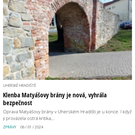
UHERSKÉ HRADIŠTĚ
Klenba Matyášovy brány je nová, vyhrála
bezpečnost
Oprava Matyášovy brány v Uherském Hradišti je u konce. I když
ji provázela ostrá kritika,…
ZPRÁVY
06 / 01 / 2024