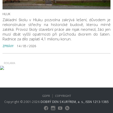
HLUK
Základní školu v Hluku pozvolna zakrývá lešení, důvodem je
rekonstrukce střechy na historické budově, kterou mírně
zatéká. Provoz školy stavební práce ale nijak neomezí, žáci jen
musí dbát vyšší opatrnosti při průchodu dvorem do šaten.
Radnice za dílo zaplatí 4,1 milionu korun.
ZPRÁVY
14 / 05 / 2026
|
GDPR
COPYRIGHT
Copyright © 2001-2026
DOBRÝ DEN S KURÝREM, a. s., ISSN 1213-1385