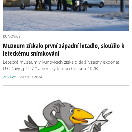
KUNOVICE
Muzeum získalo první západní letadlo, sloužilo k
leteckému snímkování
Letecké muzeum v Kunovicích získalo další vzácný exponát.
U Olšavy „přistál“ americký letoun Cessna 402B…
ZPRÁVY
29 / 01 / 2024