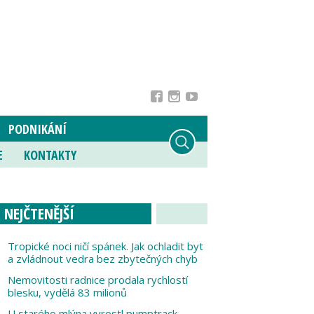
PODNIKÁNÍ
E
KONTAKTY
NEJČTENĚJŠÍ
Tropické noci ničí spánek. Jak ochladit byt
a zvládnout vedra bez zbytečných chyb
Nemovitosti radnice prodala rychlostí
blesku, vydělá 83 milionů
U starého mlýna vyrostl pumptrack,