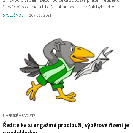
S novou divadelní sezónou čeká spousta práce i ředitelku
Slováckého divadla Libuši Habartovou. Ta však byla jeho…
SPOLEČNOST
20 / 08 / 2021
UHERSKÉ HRADIŠTĚ
Ředitelka si angažmá prodlouží, výběrové řízení je
v nedohlednu