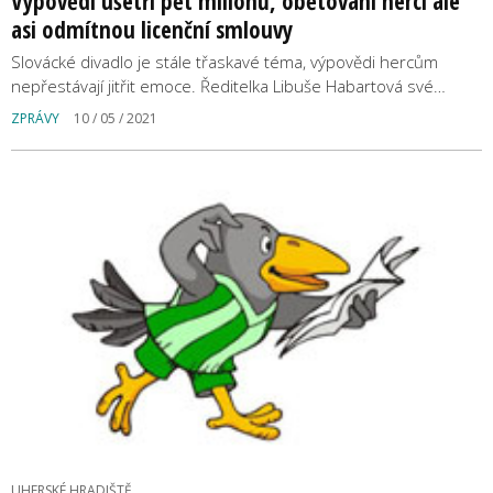
Výpovědi ušetří pět milionů, obětovaní herci ale
asi odmítnou licenční smlouvy
Slovácké divadlo je stále třaskavé téma, výpovědi hercům
nepřestávají jitřit emoce. Ředitelka Libuše Habartová své…
ZPRÁVY
10 / 05 / 2021
UHERSKÉ HRADIŠTĚ