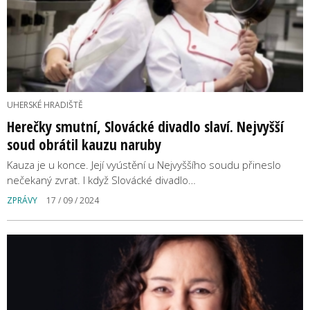
UHERSKÉ HRADIŠTĚ
Herečky smutní, Slovácké divadlo slaví. Nejvyšší
soud obrátil kauzu naruby
Kauza je u konce. Její vyústění u Nejvyššího soudu přineslo
nečekaný zvrat. I když Slovácké divadlo…
ZPRÁVY
17 / 09 / 2024