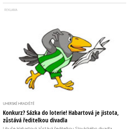
UHERSKÉ HRADIŠTĚ
Konkurz? Sázka do loterie! Habartová je jistota,
zůstává ředitelkou divadla
Libuše Habartová zůstává ředitelkou Slováckého divadla