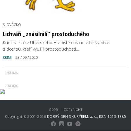
SLOVÁCKO
Lichváři „znásilnili“ prostoduchého
Kriminalisté z Uherského Hradiště obvinili z lichvy otce
s dcerou, kteří využili prostoduchosti…
KRIMI
23 / 09 / 2020
|
GDPR
COPYRIGHT
Copyright © 2001-2026
DOBRÝ DEN S KURÝREM, a. s., ISSN 1213-1385