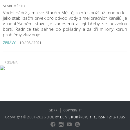
STARÉ MĚSTO
Vodní nádrž Jama ve Starém Městě, která slouží už mnoho let
jako stabilizační prvek pro odvod vody z melioračních kanálů, je
v neutěšeném stavu! Je zanesená a její břehy se pozvolna
bortí. Radnice tak sáhne do pokladny a za tři miliony korun
problémy zlikviduje.
ZPRÁVY
10 / 08 / 2021
|
GDPR
COPYRIGHT
Copyright © 2001-2026
DOBRÝ DEN S KURÝREM, a. s., ISSN 1213-1385