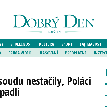
VY
SPOLEČNOST
KULTURA
SPORT
ZAJÍMAVOSTI
O
PRIMA VIDEO
HLASOVÁNÍ
PŘEDPLATNÉ
INZERC
oudu nestačily, Poláci
padli