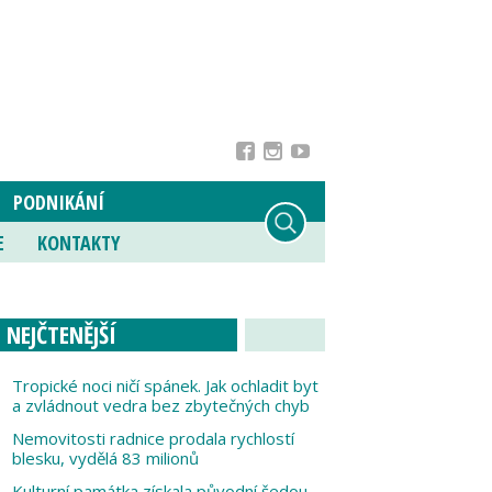
PODNIKÁNÍ
E
KONTAKTY
NEJČTENĚJŠÍ
Tropické noci ničí spánek. Jak ochladit byt
a zvládnout vedra bez zbytečných chyb
Nemovitosti radnice prodala rychlostí
blesku, vydělá 83 milionů
Kulturní památka získala původní šedou