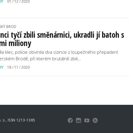
VY
01 / 12 / 2020
SKÝ BROD
inci tyčí zbili směnárnici, ukradli jí batoh s
mi miliony
la klec, policie obvinila dva cizince z loupežného přepadení
erském Brodě, při kterém brutálně zbili…
VY
18 / 11 / 2020
 s., ISSN 1213-1385