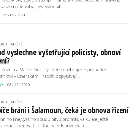
padlo nic lepšího, než vyloupit…
22 / 09 / 2021
SKÉ HRADIŠTĚ
d vyslechne vyšetřující policisty, obnoví
ení?
š Zezula a Martin Skalický, kteří si ozbrojené přepadení
otnictví v Uherském Hradišti odpykávají…
VY
08 / 12 / 2020
SKÉ HRADIŠTĚ
iče brání i Šalamoun, čeká je obnova řízení
hního i nejvyššího soudu bitvu prohráli, válku ale ještě
tracenou nepovažují. Rodina odsouzených…