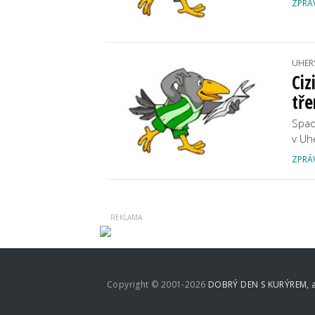
ZPRÁ
UHER
Ciz
tře
Spad
v Uh
ZPRÁ
Copyright © 2001-2026
DOBRÝ DEN S KURÝREM, a.