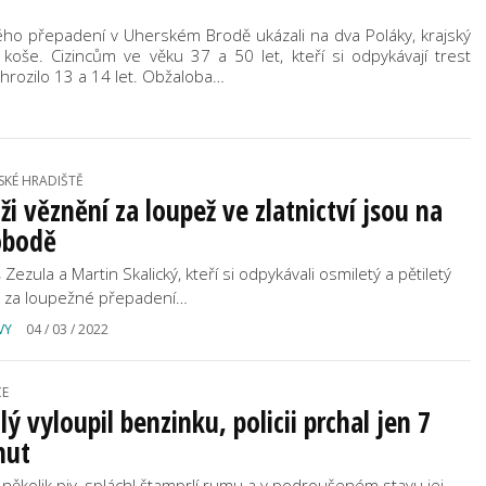
ného přepadení v Uherském Brodě ukázali na dva Poláky, krajský
 koše. Cizincům ve věku 37 a 50 let, kteří si odpykávají trest
hrozilo 13 a 14 let. Obžaloba…
SKÉ HRADIŠTĚ
i věznění za loupež ve zlatnictví jsou na
obodě
 Zezula a Martin Skalický, kteří si odpykávali osmiletý a pětiletý
t za loupežné přepadení…
VY
04 / 03 / 2022
CE
lý vyloupil benzinku, policii prchal jen 7
nut
l několik piv, spláchl štamprlí rumu a v podroušeném stavu jej