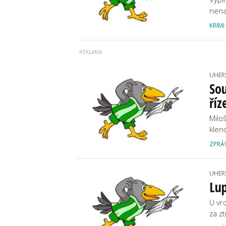
nena
KRIMI
UHER
Sou
říz
Milo
klen
ZPRÁ
UHER
Lup
U vrc
za z