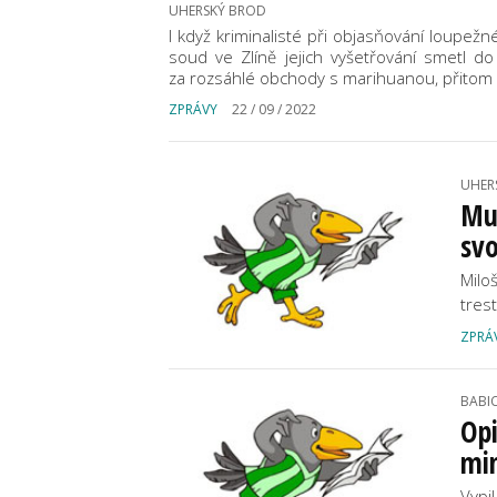
UHERSKÝ BROD
I když kriminalisté při objasňování loupež
soud ve Zlíně jejich vyšetřování smetl do
za rozsáhlé obchody s marihuanou, přitom 
ZPRÁVY
22 / 09 / 2022
UHER
Muž
sv
Miloš
tres
ZPRÁ
BABI
Opi
mi
Vypi