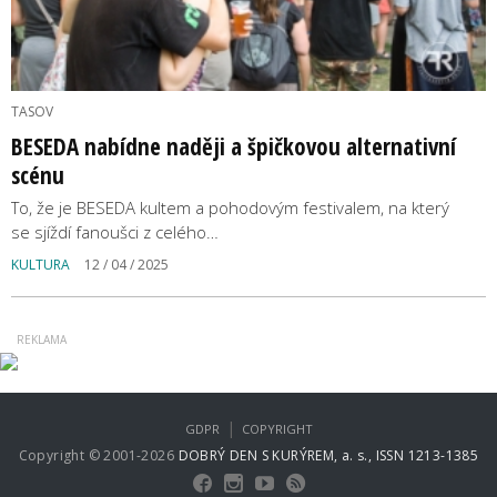
TASOV
BESEDA nabídne naději a špičkovou alternativní
scénu
To, že je BESEDA kultem a pohodovým festivalem, na který
se sjíždí fanoušci z celého…
KULTURA
12 / 04 / 2025
|
GDPR
COPYRIGHT
Copyright © 2001-2026
DOBRÝ DEN S KURÝREM, a. s., ISSN 1213-1385