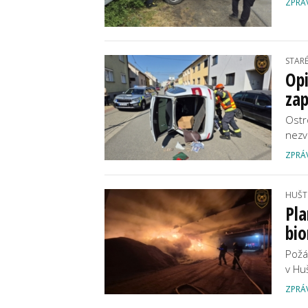
ZPRÁ
STAR
Opi
za
Ostr
nezv
ZPRÁ
HUŠT
Pla
bi
Požá
v Hu
ZPRÁ