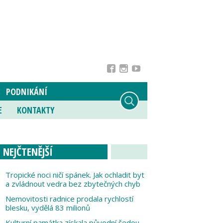
PODNIKÁNÍ
E
KONTAKTY
NEJČTENĚJŠÍ
Tropické noci ničí spánek. Jak ochladit byt
a zvládnout vedra bez zbytečných chyb
Nemovitosti radnice prodala rychlostí
blesku, vydělá 83 milionů
Kulturní památka získala původní šedou