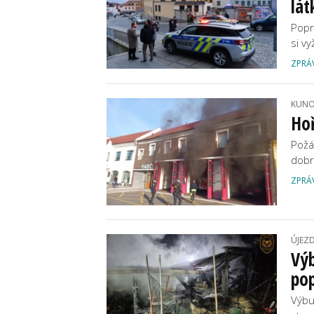
lát
Popr
si v
ZPRÁ
KUNO
Hoř
Požá
dobr
ZPRÁ
ÚJEZ
Výb
po
Výbu