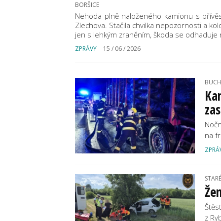
BORŠICE
Nehoda plně naloženého kamionu s přívěsem
Zlechova. Stačila chvilka nepozornosti a kolo
jen s lehkým zraněním, škoda se odhaduje n
ZPRÁVY
15 / 06 / 2026
BUCH
Kam
zas
Nočn
na f
ZPRÁ
STAR
Žen
Štěst
z Ry