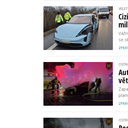
VELET
Ciz
mi
Vážn
se o
ZPRÁ
OSTR
Aut
vě
Zapar
plam
ZPRÁ
OSTR