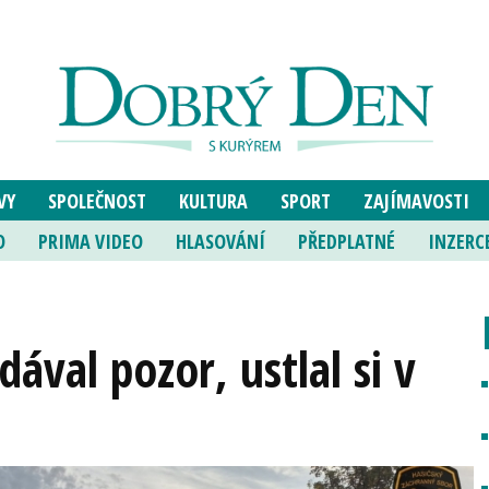
VY
SPOLEČNOST
KULTURA
SPORT
ZAJÍMAVOSTI
O
PRIMA VIDEO
HLASOVÁNÍ
PŘEDPLATNÉ
INZERC
ával pozor, ustlal si v