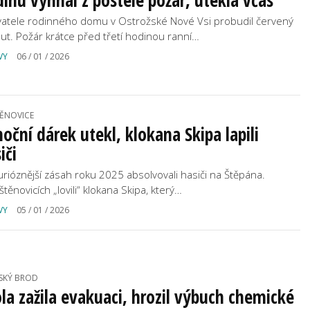
inu vyhnal z postele požár, utekla včas
atele rodinného domu v Ostrožské Nové Vsi probudil červený
ut. Požár krátce před třetí hodinou ranní…
VY
06 / 01 / 2026
ĚNOVICE
oční dárek utekl, klokana Skipa lapili
iči
urióznější zásah roku 2025 absolvovali hasiči na Štěpána.
těnovicích „lovili“ klokana Skipa, který…
VY
05 / 01 / 2026
SKÝ BROD
la zažila evakuaci, hrozil výbuch chemické