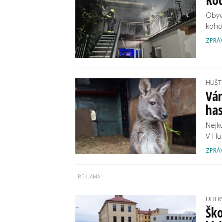
Rod
Obyv
koho
ZPRÁ
HUŠT
Ván
has
Nejk
V Huš
ZPRÁ
UHER
Ško