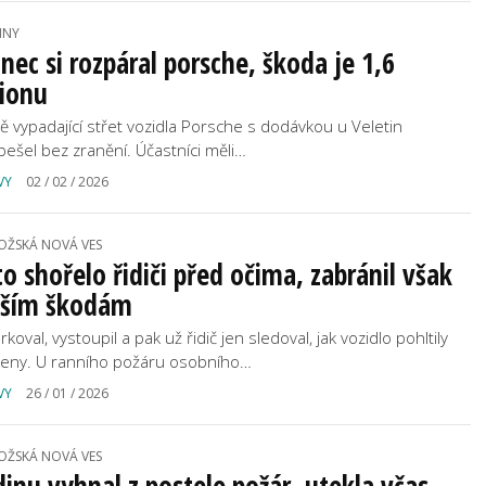
INY
inec si rozpáral porsche, škoda je 1,6
lionu
ě vypadající střet vozidla Porsche s dodávkou u Veletin
bešel bez zranění. Účastníci měli…
VY
02 / 02 / 2026
OŽSKÁ NOVÁ VES
o shořelo řidiči před očima, zabránil však
tším škodám
koval, vystoupil a pak už řidič jen sledoval, jak vozidlo pohltily
eny. U ranního požáru osobního…
VY
26 / 01 / 2026
OŽSKÁ NOVÁ VES