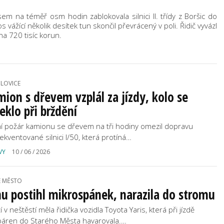
 na téměř osm hodin zablokovala silnici II. třídy z Boršic do
s vážící několik desítek tun skončil převrácený v poli. Řidič vyvázl
a 720 tisíc korun.
LOVICE
ion s dřevem vzplál za jízdy, kolo se
eklo při brždění
í požár kamionu se dřevem na tři hodiny omezil dopravu
rekventované silnici I/50, která protíná…
VY
10 / 06 / 2026
É MĚSTO
u postihl mikrospánek, narazila do stromu
í v neštěstí měla řidička vozidla Toyota Yaris, která při jízdě
báren do Starého Města havarovala.…