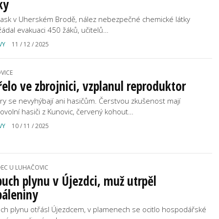
ky
ask v Uherském Brodě, nález nebezpečné chemické látky
yžádal evakuaci 450 žáků, učitelů…
VY
11 / 12 / 2025
VICE
elo ve zbrojnici, vzplanul reproduktor
ry se nevyhýbají ani hasičům. Čerstvou zkušenost mají
ovolní hasiči z Kunovic, červený kohout…
VY
10 / 11 / 2025
DEC U LUHAČOVIC
uch plynu v Újezdci, muž utrpěl
páleniny
ch plynu otřásl Újezdcem, v plamenech se ocitlo hospodářské