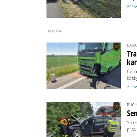
ZPRÁ
BABI
Tra
ka
Čern
lids
ZPRÁ
BUCH
Sen
Stře
provo