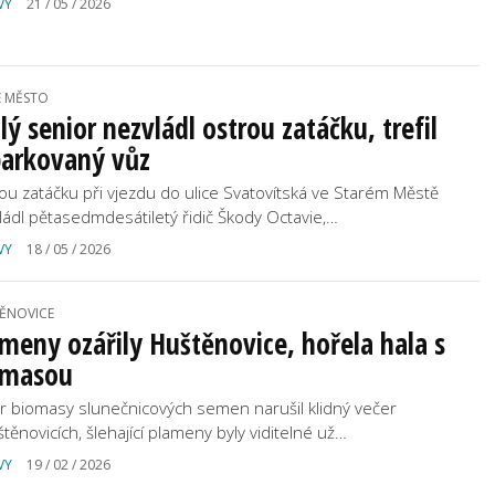
VY
21 / 05 / 2026
É MĚSTO
lý senior nezvládl ostrou zatáčku, trefil
parkovaný vůz
ou zatáčku při vjezdu do ulice Svatovítská ve Starém Městě
ládl pětasedmdesátiletý řidič Škody Octavie,…
VY
18 / 05 / 2026
ĚNOVICE
meny ozářily Huštěnovice, hořela hala s
omasou
r biomasy slunečnicových semen narušil klidný večer
štěnovicích, šlehající plameny byly viditelné už…
VY
19 / 02 / 2026