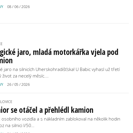
VY
08 / 06 / 2026
CE
gické jaro, mladá motorkářka vjela pod
mion
é jaro na silnicích Uherskohradišťska! U Babic vyhasl už třetí
ký život za necelý měsíc.…
VY
26 / 05 / 2026
LOVICE
ior se otáčel a přehlédl kamion
t osobního vozidla a s nákladním zablokoval na několik hodin
z na silnici I/50…