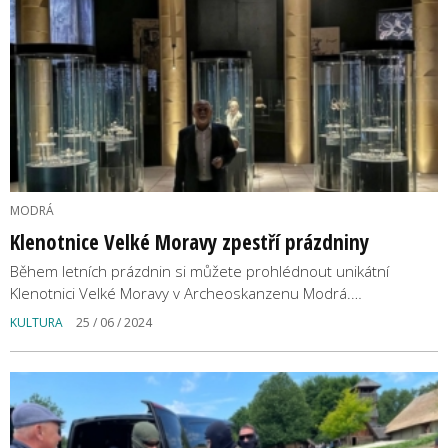
MODRÁ
Klenotnice Velké Moravy zpestří prázdniny
Během letních prázdnin si můžete prohlédnout unikátní
Klenotnici Velké Moravy v Archeoskanzenu Modrá.…
KULTURA
25 / 06 / 2024