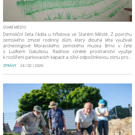
STARÉ MĚSTO
Demoliční četa řádila u hřbitova ve Starém Městě. Z povrchu
zemského zmizel rodinný dům, který dlouhá léta využívali
archeologové Moravského zemského muzea Brno v čele
s Luďkem Galuškou. Radnice vzniklé prostranství využije
k rozšíření parkovacích kapacit a oživí odpočinkovou zónu pro…
ZPRÁVY
24 / 02 / 2026