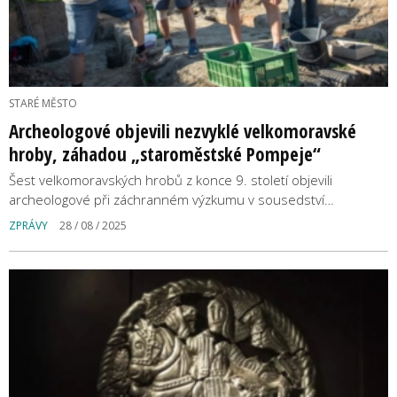
STARÉ MĚSTO
Archeologové objevili nezvyklé velkomoravské
hroby, záhadou „staroměstské Pompeje“
Šest velkomoravských hrobů z konce 9. století objevili
archeologové při záchranném výzkumu v sousedství…
ZPRÁVY
28 / 08 / 2025