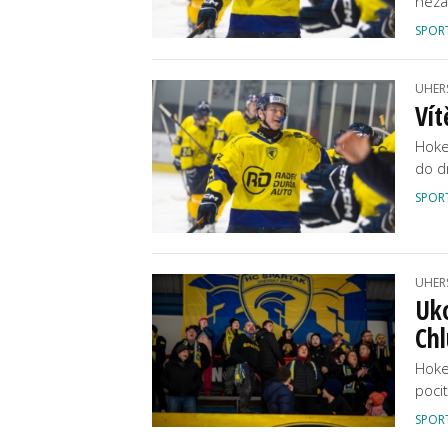
neza
SPOR
UHER
Vít
Hoke
do d
SPOR
UHER
Uko
Chl
Hoke
poci
SPOR