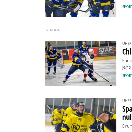
SPOR
UHER
Chl
Kano
jeho
SPOR
UHER
Spa
nu
Druh