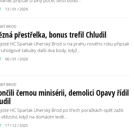
váhali, připsali si plný počet šesti bodů…
T
13 / 01 / 2026
SKÝ BROD
ězná přestřelka, bonus trefil Chludil
jisté HC Spartak Uherský Brod si na prahu nového roku připsali
ruholigové tabulky další dva body, když…
T
06 / 01 / 2026
SKÝ BROD
nčili černou minisérii, demolici Opavy řídil
udil
jisté HC Spartak Uherský Brod po třech porážkách opět zažili
t vítězství, když na domácím ledě…
T
17 / 12 / 2025