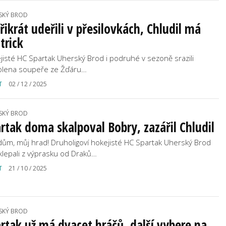
SKÝ BROD
řikrát udeřili v přesilovkách, Chludil má
trick
jisté HC Spartak Uherský Brod i podruhé v sezoně srazili
olena soupeře ze Žďáru…
T
02 / 12 / 2025
SKÝ BROD
rtak doma skalpoval Bobry, zazářil Chludil
dům, můj hrad! Druholigoví hokejisté HC Spartak Uherský Brod
klepali z výprasku od Draků…
T
21 / 10 / 2025
SKÝ BROD
rtak už má dvacet hráčů, další vybere na