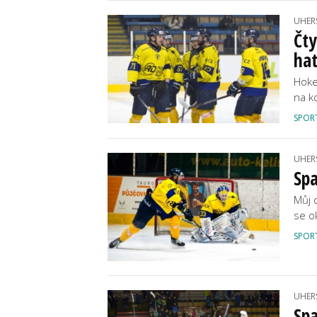
UHER
Čty
hat
Hoke
na k
SPOR
UHER
Spa
Můj 
se o
SPOR
UHER
Spa