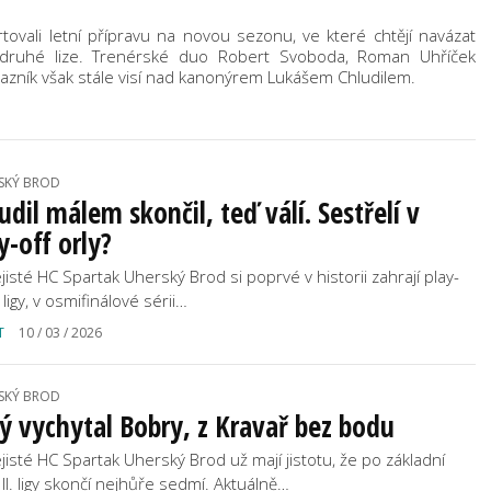
ovali letní přípravu na novou sezonu, ve které chtějí navázat
druhé lize. Trenérské duo Robert Svoboda, Roman Uhříček
otazník však stále visí nad kanonýrem Lukášem Chludilem.
SKÝ BROD
udil málem skončil, teď válí. Sestřelí v
y-off orly?
jisté HC Spartak Uherský Brod si poprvé v historii zahrají play-
I. ligy, v osmifinálové sérii…
T
10 / 03 / 2026
SKÝ BROD
ý vychytal Bobry, z Kravař bez bodu
jisté HC Spartak Uherský Brod už mají jistotu, že po základní
 II. ligy skončí nejhůře sedmí. Aktuálně…