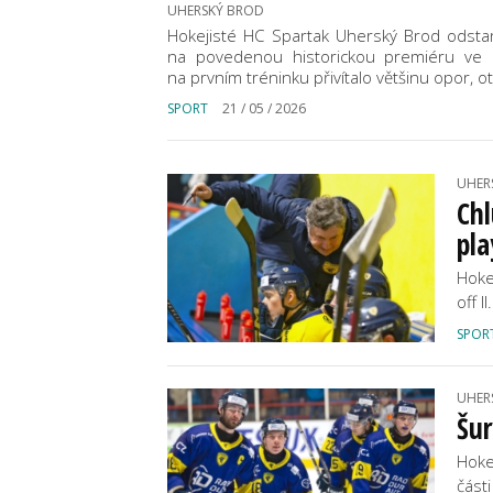
UHERSKÝ BROD
Hokejisté HC Spartak Uherský Brod odstart
na povedenou historickou premiéru ve 
na prvním tréninku přivítalo většinu opor, 
SPORT
21 / 05 / 2026
UHER
Chl
pla
Hoke
off I
SPOR
UHER
Šur
Hoke
části