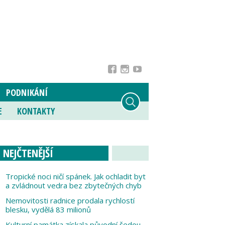
PODNIKÁNÍ
E
KONTAKTY
NEJČTENĚJŠÍ
Tropické noci ničí spánek. Jak ochladit byt
a zvládnout vedra bez zbytečných chyb
Nemovitosti radnice prodala rychlostí
blesku, vydělá 83 milionů
Kulturní památka získala původní šedou