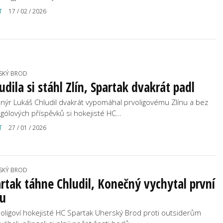
T
17 / 02 / 2026
SKÝ BROD
udila si stáhl Zlín, Spartak dvakrát padl
nýr Lukáš Chludil dvakrát vypomáhal prvoligovému Zlínu a bez
 gólových příspěvků si hokejisté HC…
T
27 / 01 / 2026
SKÝ BROD
rtak táhne Chludil, Konečný vychytal první
lu
oligoví hokejisté HC Spartak Uherský Brod proti outsiderům