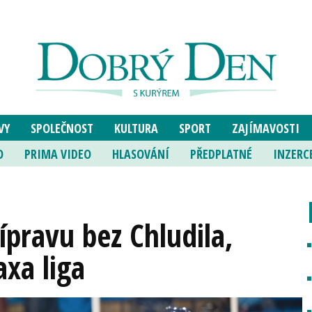
VY
SPOLEČNOST
KULTURA
SPORT
ZAJÍMAVOSTI
O
PRIMA VIDEO
HLASOVÁNÍ
PŘEDPLATNÉ
INZERC
řípravu bez Chludila,
xa liga