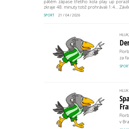
pátém zápase třetího kola play up porazili
zkraje 48. minuty totiž prohrávali 1:4… Závěr
SPORT
21 / 04 / 2026
HLUK
Der
Flor
za fa
SPOR
HLUK
Spa
Fr
Flor
v Br