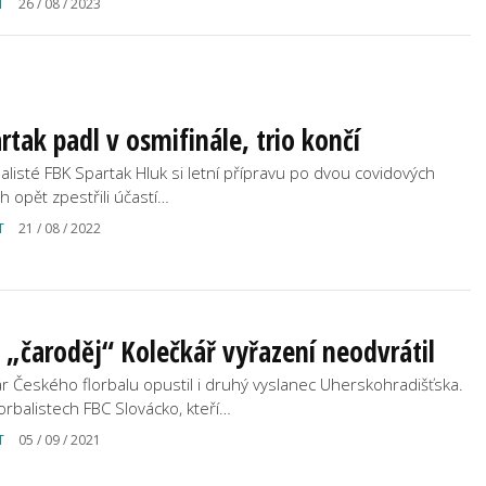
T
26 / 08 / 2023
rtak padl v osmifinále, trio končí
balisté FBK Spartak Hluk si letní přípravu po dvou covidových
h opět zpestřili účastí…
T
21 / 08 / 2022
 „čaroděj“ Kolečkář vyřazení neodvrátil
r Českého florbalu opustil i druhý vyslanec Uherskohradišťska.
lorbalistech FBC Slovácko, kteří…
T
05 / 09 / 2021