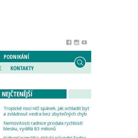
PODNIKÁNÍ
E
KONTAKTY
NEJČTENĚJŠÍ
Tropické noci ničí spánek. Jak ochladit byt
a zvládnout vedra bez zbytečných chyb
Nemovitosti radnice prodala rychlostí
blesku, vydělá 83 milionů
Kulturní památka získala původní šedou