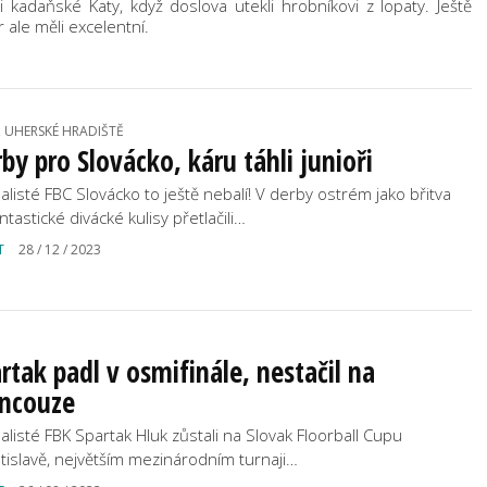
 kadaňské Katy, když doslova utekli hrobníkovi z lopaty. Ještě
 ale měli excelentní.
, UHERSKÉ HRADIŠTĚ
by pro Slovácko, káru táhli junioři
balisté FBC Slovácko to ještě nebalí! V derby ostrém jako břitva
ntastické divácké kulisy přetlačili…
T
28 / 12 / 2023
rtak padl v osmifinále, nestačil na
ancouze
balisté FBK Spartak Hluk zůstali na Slovak Floorball Cupu
atislavě, největším mezinárodním turnaji…