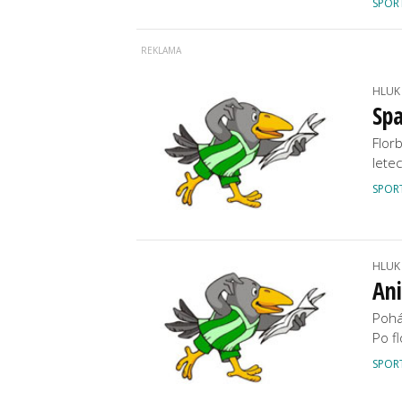
SPOR
HLUK
Spa
Flor
letec
SPOR
HLUK
Ani
Pohá
Po f
SPOR