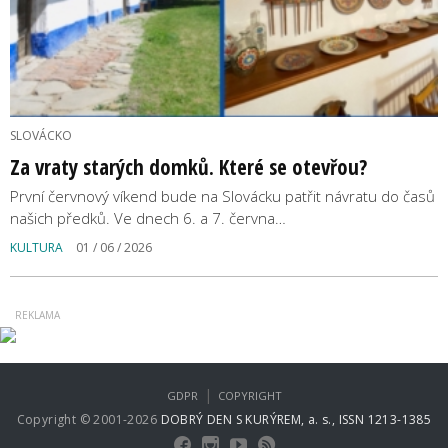
SLOVÁCKO
Za vraty starých domků. Které se otevřou?
První červnový víkend bude na Slovácku patřit návratu do časů
našich předků. Ve dnech 6. a 7. června…
KULTURA
01 / 06 / 2026
|
GDPR
COPYRIGHT
Copyright © 2001-2026
DOBRÝ DEN S KURÝREM, a. s., ISSN 1213-1385