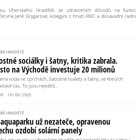
kou Uherského Hradiště, ze zdravotních důvodů na funkci
 června Janě Grygarové, kolegyni z hnutí ANO a dosavadní radní
SKÉ HRADIŠTĚ
ostné sociálky i šatny, kritika zabrala.
to na Východě investuje 20 milionů
ená voda ve sprchách, žalostné toalety a šatny, ve kterých
stavil čas. To jsou největší…
VY
19 / 06 / 2025
SKÉ HRADIŠTĚ
 aquaparku už nezateče, opravenou
echu ozdobí solární panely
cha aquaparku v Uherském Hradišti má nejlepší léta za sebou,