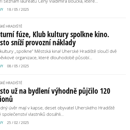
íří seznam laureátů Ceny Vladimíra Boučka, které…
VY
18 / 05 / 2025
SKÉ HRADIŠTĚ
turní fúze, Klub kultury spolkne kino.
to sníží provozní náklady
 kultury „spolkne“ Městská kina! Uherské Hradiště sloučí dvě
pěvkové organizace, které dlouhodobě působí…
VY
08 / 05 / 2025
SKÉ HRADIŠTĚ
to už na bydlení výhodně půjčilo 120
lionů
dný úvěr mají v kapse, deset obyvatel Uherského Hradiště
ě společenství vlastníků dosáhli…
VY
25 / 02 / 2025