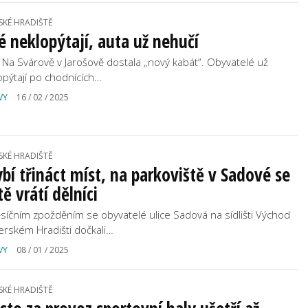
SKÉ HRADIŠTĚ
é neklopýtají, auta už nehučí
e Na Svárově v Jarošově dostala „nový kabát“. Obyvatelé už
opýtají po chodnících…
VY
16 / 02 / 2025
SKÉ HRADIŠTĚ
bí třináct míst, na parkoviště v Sadové se
tě vrátí dělníci
síčním zpožděním se obyvatelé ulice Sadová na sídlišti Východ
erském Hradišti dočkali…
VY
08 / 01 / 2025
SKÉ HRADIŠTĚ