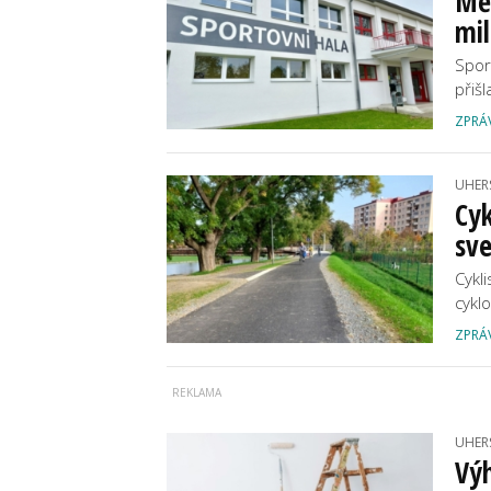
Měs
mil
Spor
přiš
ZPRÁ
UHER
Cyk
sve
Cykl
cykl
ZPRÁ
UHER
Výh