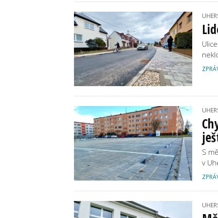
UHER
Lid
Ulic
nekl
ZPRÁ
UHER
Chy
ješ
S mě
v Uh
ZPRÁ
UHER