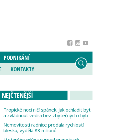
PODNIKÁNÍ
E
KONTAKTY
NEJČTENĚJŠÍ
Tropické noci ničí spánek. Jak ochladit byt
a zvládnout vedra bez zbytečných chyb
Nemovitosti radnice prodala rychlostí
blesku, vydělá 83 milionů
U starého mlýna vyrostl pumptrack,