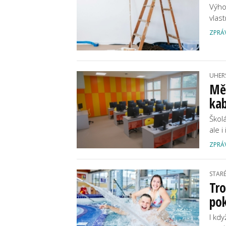
Výho
vlast
ZPRÁ
UHER
Mě
ka
Školá
ale 
ZPRÁ
STAR
Tro
po
I kdy