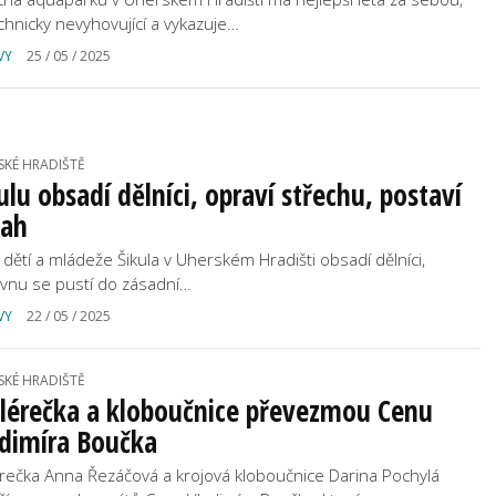
echnicky nevyhovující a vykazuje…
VY
25 / 05 / 2025
SKÉ HRADIŠTĚ
ulu obsadí dělníci, opraví střechu, postaví
tah
dětí a mládeže Šikula v Uherském Hradišti obsadí dělníci,
rvnu se pustí do zásadní…
VY
22 / 05 / 2025
SKÉ HRADIŠTĚ
lérečka a kloboučnice převezmou Cenu
adimíra Boučka
rečka Anna Řezáčová a krojová kloboučnice Darina Pochylá