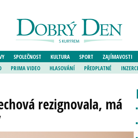
VY
SPOLEČNOST
KULTURA
SPORT
ZAJÍMAVOSTI
O
PRIMA VIDEO
HLASOVÁNÍ
PŘEDPLATNÉ
INZERC
echová rezignovala, má
y