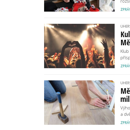
rozš
ZPRÁ
UHER
Kul
Měs
Klub
přís
ZPRÁ
UHER
Měs
mi
Výho
a dv
ZPRÁ