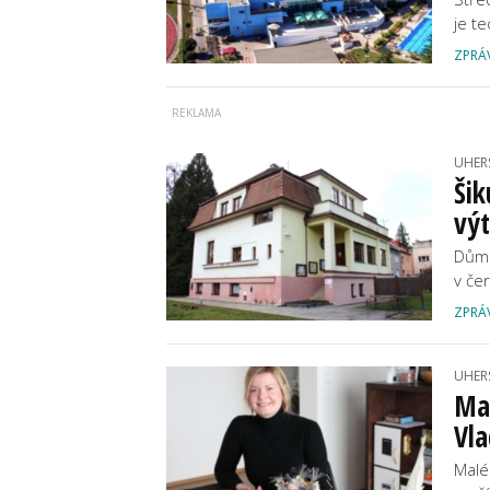
je t
ZPRÁ
UHER
Šik
vý
Dům 
v če
ZPRÁ
UHER
Ma
Vl
Malé