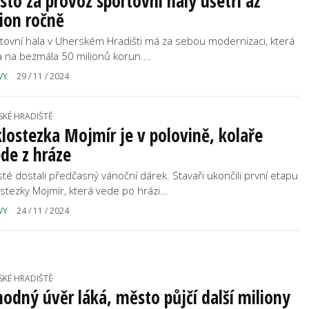
to za provoz sportovní haly ušetří až
ion ročně
tovní hala v Uherském Hradišti má za sebou modernizaci, která
la na bezmála 50 milionů korun.…
VY
29 / 11 / 2024
SKÉ HRADIŠTĚ
lostezka Mojmír je v polovině, kolaře
de z hráze
isté dostali předčasný vánoční dárek. Stavaři ukončili první etapu
ostezky Mojmír, která vede po hrázi…
VY
24 / 11 / 2024
SKÉ HRADIŠTĚ
odný úvěr láká, město půjčí další miliony