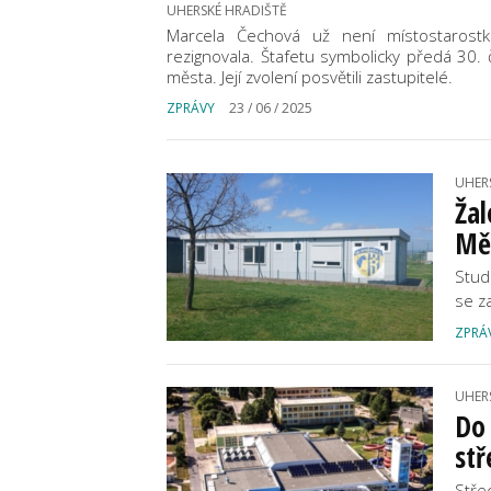
UHERSKÉ HRADIŠTĚ
Marcela Čechová už není místostarost
rezignovala. Štafetu symbolicky předá 30.
města. Její zvolení posvětili zastupitelé.
ZPRÁVY
23 / 06 / 2025
UHER
Žal
Měs
Stud
se za
ZPRÁ
UHER
Do
stř
Stře