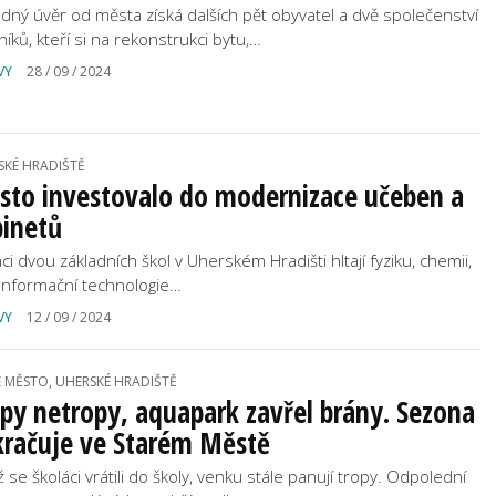
dný úvěr od města získá dalších pět obyvatel a dvě společenství
níků, kteří si na rekonstrukci bytu,…
VY
28 / 09 / 2024
SKÉ HRADIŠTĚ
sto investovalo do modernizace učeben a
binetů
ci dvou základních škol v Uherském Hradišti hltají fyziku, chemii,
i informační technologie…
VY
12 / 09 / 2024
É MĚSTO, UHERSKÉ HRADIŠTĚ
py netropy, aquapark zavřel brány. Sezona
kračuje ve Starém Městě
ž se školáci vrátili do školy, venku stále panují tropy. Odpolední