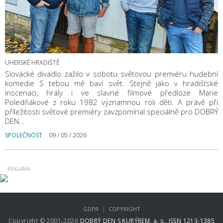
UHERSKÉ HRADIŠTĚ
Slovácké divadlo zažilo v sobotu světovou premiéru hudební
komedie S tebou mě baví svět. Stejně jako v hradišťské
inscenaci, hrály i ve slavné filmové předloze Marie
Poledňákové z roku 1982 významnou roli děti. A právě při
příležitosti světové premiéry zavzpomínal speciálně pro DOBRÝ
DEN…
SPOLEČNOST
09 / 05 / 2026
|
GDPR
COPYRIGHT
Copyright © 2001-2026
DOBRÝ DEN S KURÝREM, a. s., ISSN 1213-1385