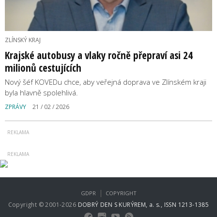
ZLÍNSKÝ KRAJ
Krajské autobusy a vlaky ročně přepraví asi 24
milionů cestujících
Nový šéf KOVEDu chce, aby veřejná doprava ve Zlínském kraji
byla hlavně spolehlivá.
ZPRÁVY
21 / 02 / 2026
|
GDPR
COPYRIGHT
Copyright © 2001-2026
DOBRÝ DEN S KURÝREM, a. s., ISSN 1213-1385