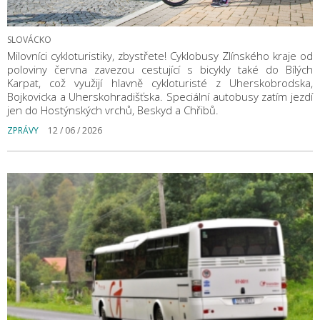
SLOVÁCKO
Milovníci cykloturistiky, zbystřete! Cyklobusy Zlínského kraje od
poloviny června zavezou cestující s bicykly také do Bílých
Karpat, což využijí hlavně cykloturisté z Uherskobrodska,
Bojkovicka a Uherskohradišťska. Speciální autobusy zatím jezdí
jen do Hostýnských vrchů, Beskyd a Chřibů.
ZPRÁVY
12 / 06 / 2026