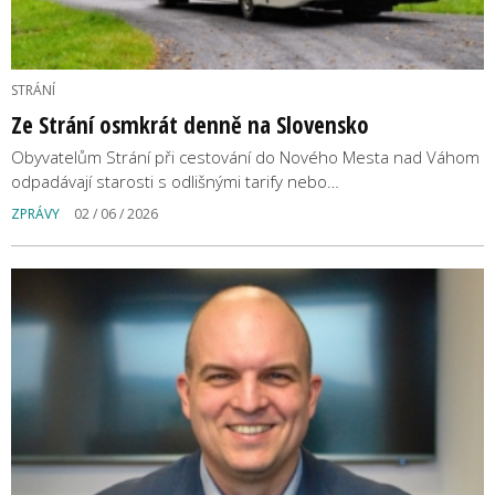
STRÁNÍ
Ze Strání osmkrát denně na Slovensko
Obyvatelům Strání při cestování do Nového Mesta nad Váhom
odpadávají starosti s odlišnými tarify nebo…
ZPRÁVY
02 / 06 / 2026