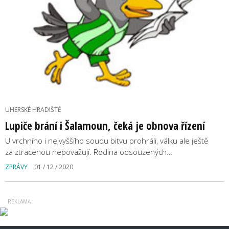
UHERSKÉ HRADIŠTĚ
Lupiče brání i Šalamoun, čeká je obnova řízení
U vrchního i nejvyššího soudu bitvu prohráli, válku ale ještě
za ztracenou nepovažují. Rodina odsouzených…
ZPRÁVY
01 / 12 / 2020