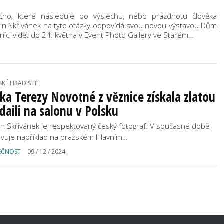
t ticho, které následuje po výslechu, nebo prázdnotu člověka
in Skřivánek na tyto otázky odpovídá svou novou výstavou Dům
íci vidět do 24. května v Event Photo Gallery ve Starém…
SKÉ HRADIŠTĚ
ka Terezy Novotné z věznice získala zlatou
aili na salonu v Polsku
in Skřivánek je respektovaný český fotograf. V současné době
avuje například na pražském Hlavním…
EČNOST
09 / 12 / 2024