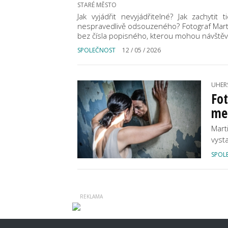
STARÉ MĚSTO
Jak vyjádřit nevyjádřitelné? Jak zachyti
nespravedlivě odsouzeného? Fotograf Mart
bez čísla popisného, kterou mohou návštěvn
SPOLEČNOST
12 / 05 / 2026
UHER
Fot
med
Mart
vyst
SPOL