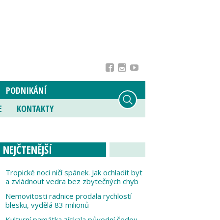
PODNIKÁNÍ
E
KONTAKTY
NEJČTENĚJŠÍ
Tropické noci ničí spánek. Jak ochladit byt
a zvládnout vedra bez zbytečných chyb
Nemovitosti radnice prodala rychlostí
blesku, vydělá 83 milionů
Kulturní památka získala původní šedou