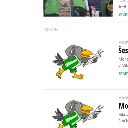
a ve
SPOR
MÍKO
Šes
Mora
v Mí
SPOR
MÍKO
Mo
Bikr
špič