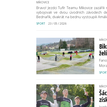
MÍKOVICE
Bravo! Jezdci Tufír Teamu Míkovice zazářil
vybojovali ve dvou úvodních závodech de
Bednařík, dvakrát na bednu vystoupili Amál
SPORT
23 / 05 / 2026
MÍKO
Bik
žel
Fano
Mora
SPOR
MÍKO
Šác
zís
Jezd