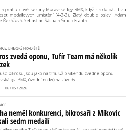
i na prahu nové sezony Moravské ligy BMX, když na domácí trati
set medailových umístění (4-3-3). Zlatý double oslavil Adam
ie Řezáčová, Sebastian Šácha a Šimon Franta.
VICE, UHERSKÉ HRADIŠTĚ
ros zvedá oponu, Tufír Team má několik
ízek
ušci bikrosu jsou jako na trní. Už o víkendu zvedne oponu
vská liga BMX, úvodními dvěma závody…
T
06 / 05 / 2026
VICE
ha neměl konkurenci, bikrosaři z Míkovic
kali sedm medailí
ci bikrosového Tufír teamu Míkovice využili znalosti domácí tratě