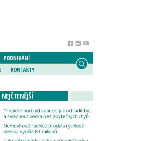
PODNIKÁNÍ
E
KONTAKTY
NEJČTENĚJŠÍ
Tropické noci ničí spánek. Jak ochladit byt
a zvládnout vedra bez zbytečných chyb
Nemovitosti radnice prodala rychlostí
blesku, vydělá 83 milionů
Kulturní památka získala původní šedou