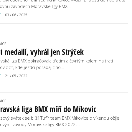
 dvou závodech Moravské ligy BMX…
T
03 / 06 / 2025
VICE
t medailí, vyhrál jen Strýček
vská liga BMX pokračovala třetím a čtvrtým kolem na trati
kovicích, kde jezdci pořádajícího…
T
21 / 05 / 2022
VICE
ravská liga BMX míří do Míkovic
osový svátek se blíží! Tufír team BMX Míkovice o víkendu ožije
kovými závody Moravské ligy BMX 2022,…