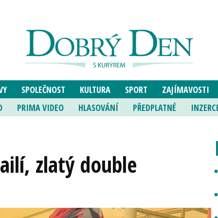
VY
SPOLEČNOST
KULTURA
SPORT
ZAJÍMAVOSTI
O
PRIMA VIDEO
HLASOVÁNÍ
PŘEDPLATNÉ
INZERC
ailí, zlatý double