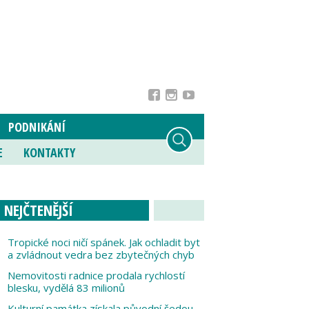
PODNIKÁNÍ
E
KONTAKTY
NEJČTENĚJŠÍ
Tropické noci ničí spánek. Jak ochladit byt
a zvládnout vedra bez zbytečných chyb
Nemovitosti radnice prodala rychlostí
blesku, vydělá 83 milionů
Kulturní památka získala původní šedou