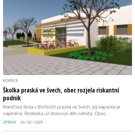
BORŠICE
Školka praská ve švech, obec rozjela riskantní
podnik
Mateřská škola v Boršicích praská ve švech, její kapacita je
naplněná. Ředitelka už dokonce děti odmítá. Obec…
ZPRÁVY
20 / 02 / 2025