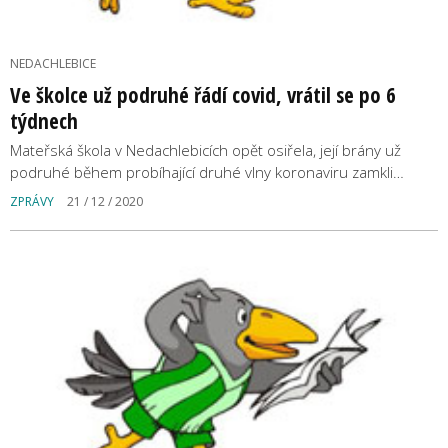
NEDACHLEBICE
Ve školce už podruhé řádí covid, vrátil se po 6
týdnech
Mateřská škola v Nedachlebicích opět osiřela, její brány už
podruhé během probíhající druhé vlny koronaviru zamkli…
ZPRÁVY
21 / 12 / 2020