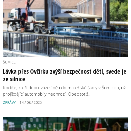
ŠUMICE
Lávka přes Ovčírku zvýší bezpečnost dětí, svede je
ze silnice
Rodiče, kteří doprovázejí děti do mateřské školy v Šumicích, už
projíždějící automobily neohrozí. Obec totiž…
ZPRÁVY
14 / 08 / 2025