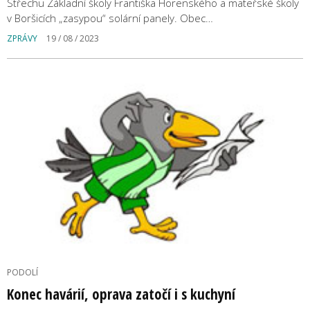
Střechu Základní školy Františka Horenského a mateřské školy
v Boršicích „zasypou“ solární panely. Obec…
ZPRÁVY
19 / 08 / 2023
PODOLÍ
Konec havárií, oprava zatočí i s kuchyní