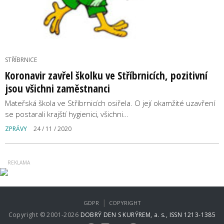
STŘÍBRNICE
Koronavir zavřel školku ve Stříbrnicích, pozitivní
jsou všichni zaměstnanci
Mateřská škola ve Stříbrnicích osiřela. O její okamžité uzavření
se postarali krajští hygienici, všichni…
ZPRÁVY
24 / 11 / 2020
|
GDPR
COPYRIGHT
Copyright © 2001-2026
DOBRÝ DEN S KURÝREM, a. s., ISSN 1213-1385