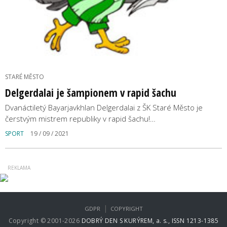
STARÉ MĚSTO
Delgerdalai je šampionem v rapid šachu
Dvanáctiletý Bayarjavkhlan Delgerdalai z ŠK Staré Město je
čerstvým mistrem republiky v rapid šachu!…
SPORT
19 / 09 / 2021
|
GDPR
COPYRIGHT
Copyright © 2001-2026
DOBRÝ DEN S KURÝREM, a. s., ISSN 1213-1385