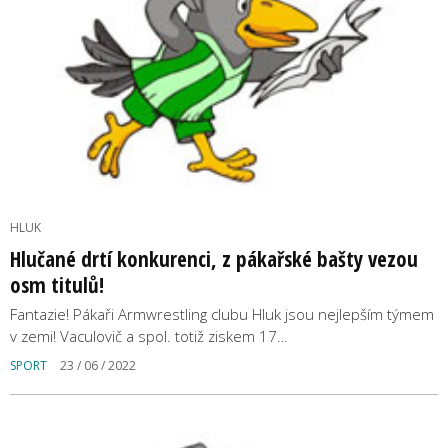
HLUK
Hlučané drtí konkurenci, z pákařské bašty vezou
osm titulů!
Fantazie! Pákaři Armwrestling clubu Hluk jsou nejlepším týmem
v zemi! Vaculovič a spol. totiž ziskem 17…
SPORT
23 / 06 / 2022