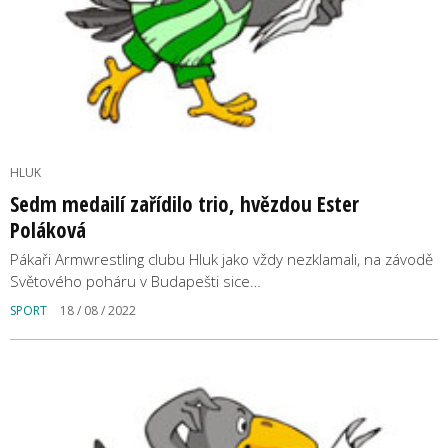
HLUK
Sedm medailí zařídilo trio, hvězdou Ester
Poláková
Pákaři Armwrestling clubu Hluk jako vždy nezklamali, na závodě
Světového poháru v Budapešti sice…
SPORT
18 / 08 / 2022