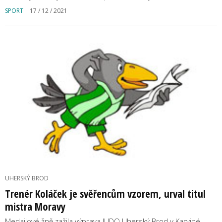
SPORT
17 / 12 / 2021
UHERSKÝ BROD
Trenér Koláček je svěřencům vzorem, urval titul
mistra Moravy
Medailové žně zažila výprava JUDO Uherský Brod v Karviné.