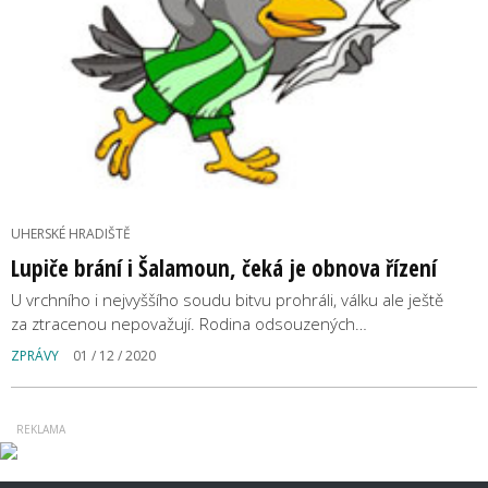
UHERSKÉ HRADIŠTĚ
Lupiče brání i Šalamoun, čeká je obnova řízení
U vrchního i nejvyššího soudu bitvu prohráli, válku ale ještě
za ztracenou nepovažují. Rodina odsouzených…
ZPRÁVY
01 / 12 / 2020