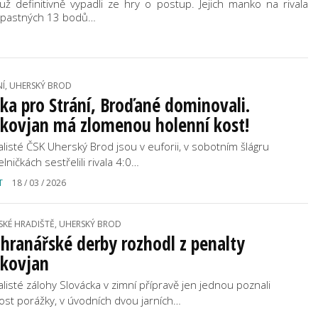
ž definitivně vypadli ze hry o postup. Jejich manko na rivala
propastných 13 bodů…
NÍ, UHERSKÝ BROD
ka pro Strání, Broďané dominovali.
skovjan má zlomenou holenní kost!
alisté ČSK Uherský Brod jsou v euforii, v sobotním šlágru
lničkách sestřelili rivala 4:0…
T
18 / 03 / 2026
SKÉ HRADIŠTĚ, UHERSKÝ BROD
hranářské derby rozhodl z penalty
skovjan
alisté zálohy Slovácka v zimní přípravě jen jednou poznali
ost porážky, v úvodních dvou jarních…