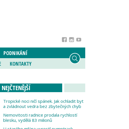
PODNIKÁNÍ
E
KONTAKTY
NEJČTENĚJŠÍ
Tropické noci ničí spánek. Jak ochladit byt
a zvládnout vedra bez zbytečných chyb
Nemovitosti radnice prodala rychlostí
blesku, vydělá 83 milionů
U starého mlýna vyrostl pumptrack,