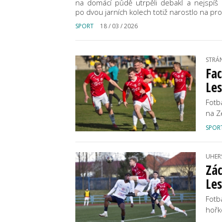
na domácí půdě utrpěli debakl a nejspíš u
po dvou jarních kolech totiž narostlo na 
SPORT
18 / 03 / 2026
STRÁ
Fac
Le
Fotb
na Ze
SPOR
UHER
Zác
Le
Fotb
hořk