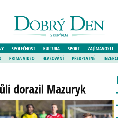
VY
SPOLEČNOST
KULTURA
SPORT
ZAJÍMAVOSTI
O
PRIMA VIDEO
HLASOVÁNÍ
PŘEDPLATNÉ
INZERC
ůli dorazil Mazuryk