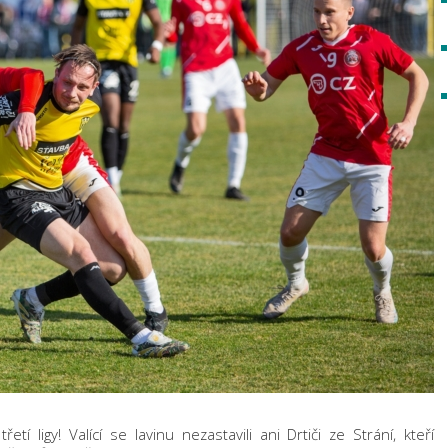
tí ligy! Valící se lavinu nezastavili ani Drtiči ze Strání, kteří