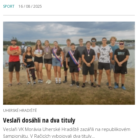
SPORT
16 / 08 / 2025
UHERSKÉ HRADIŠTĚ
Veslaři dosáhli na dva tituly
Veslaři VK Morávia Uherské Hradiště zazářili na republikovém
šampionátu. V Račicích vybojovali dva tituly…