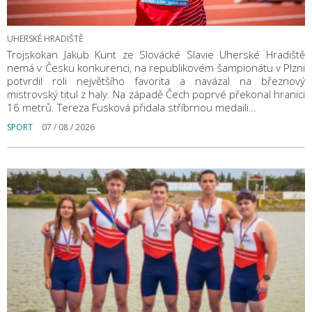
UHERSKÉ HRADIŠTĚ
Trojskokan Jakub Kunt ze Slovácké Slavie Uherské Hradiště
nemá v Česku konkurenci, na republikovém šampionátu v Plzni
potvrdil roli největšího favorita a navázal na březnový
mistrovský titul z haly. Na západě Čech poprvé překonal hranici
16 metrů. Tereza Fusková přidala stříbrnou medaili…
SPORT
07 / 08 / 2026