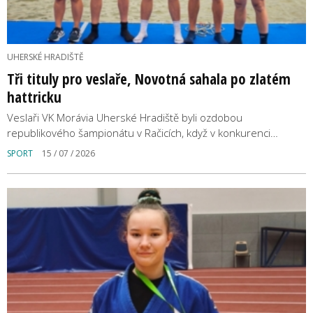
UHERSKÉ HRADIŠTĚ
Tři tituly pro veslaře, Novotná sahala po zlatém
hattricku
Veslaři VK Morávia Uherské Hradiště byli ozdobou
republikového šampionátu v Račicích, když v konkurenci…
SPORT
15 / 07 / 2026