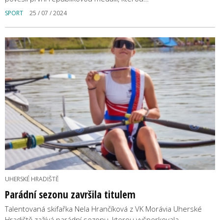
SPORT
25 / 07 / 2024
UHERSKÉ HRADIŠTĚ
Parádní sezonu završila titulem
Talentovaná skifařka Nela Hrančíková z VK Morávia Uherské
Hradiště zažívá parádní sezonu, kterou vyšperkovala…