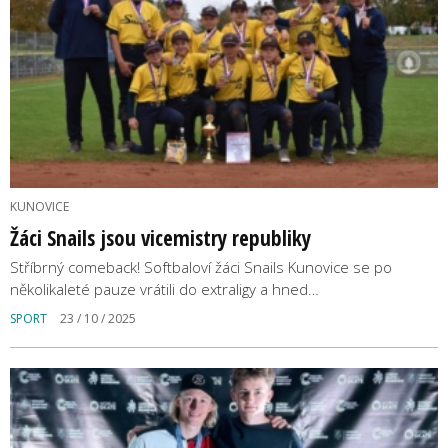
KUNOVICE
Žáci Snails jsou vicemistry republiky
Stříbrný comeback! Softbaloví žáci Snails Kunovice se po
několikaleté pauze vrátili do extraligy a hned…
SPORT
23 / 10 / 2025