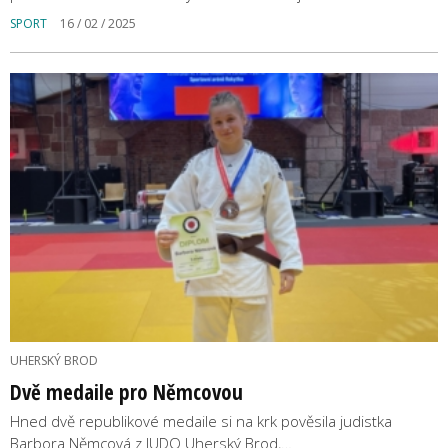
SPORT
16 / 02 / 2025
UHERSKÝ BROD
Dvě medaile pro Němcovou
Hned dvě republikové medaile si na krk pověsila judistka
Barbora Němcová z JUDO Uherský Brod,…