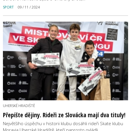
SPORT
09 / 11 / 2024
UHERSKÉ HRADIŠTĚ
Přepište dějiny. Rideři ze Slovácka mají dva tituly!
Největšího úspěchu v historii klubu dosáhli rideři Skate klubu
Moravia Uherské Hradiště, kteří naprosto ovládli…