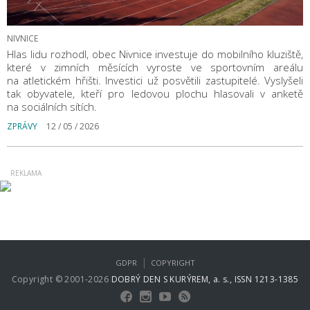
NIVNICE
Hlas lidu rozhodl, obec Nivnice investuje do mobilního kluziště,
které v zimních měsících vyroste ve sportovním areálu
na atletickém hřišti. Investici už posvětili zastupitelé. Vyslyšeli
tak obyvatele, kteří pro ledovou plochu hlasovali v anketě
na sociálních sítích.
ZPRÁVY
12 / 05 / 2026
|
GDPR
COPYRIGHT
Copyright © 2001-2026
DOBRÝ DEN S KURÝREM, a. s., ISSN 1213-1385