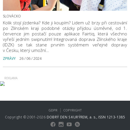
SLOVÁCKO
Kolik stojí jízdenka? Kde ji koupím? Lidem už brzy při cestování
po Zlínském kraji podobné otázky přijdou úsměvné, od 1.
července jim postačí pouze aplikace Fairtiq, která všechno
vyřeší jedním swipnutím! Integrovaná doprava Zlínského kraje
(IDZK) se tak stane prvním systémem veřejné dopravy
v Česku, který umožní…
ZPRÁVY
26 / 06 / 2024
|
GDPR
COPYRIGHT
Copyright © 2001-2026
DOBRÝ DEN S KURÝREM, a. s., ISSN 1213-1385