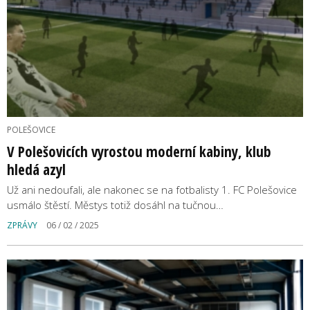
POLEŠOVICE
V Polešovicích vyrostou moderní kabiny, klub
hledá azyl
Už ani nedoufali, ale nakonec se na fotbalisty 1. FC Polešovice
usmálo štěstí. Městys totiž dosáhl na tučnou…
ZPRÁVY
06 / 02 / 2025