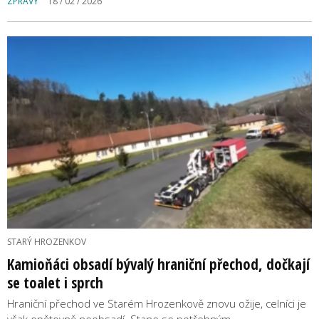
ZPRÁVY
18 / 02 / 2026
STARÝ HROZENKOV
Kamioňáci obsadí bývalý hraniční přechod, dočkají
se toalet i sprch
Hraniční přechod ve Starém Hrozenkově znovu ožije, celníci je
však opětovně neobsadí. Stane se potřebným…