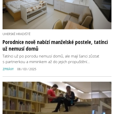
UHERSKÉ HRADIŠTĚ
Porodnice nově nabízí manželské postele, tatínci
už nemusí domů
Tatínci už po porodu nemusí domů, ale mají šanci zůstat
s partnerkou a miminkem až do jejich propuštění…
ZPRÁVY
08 / 03 / 2025