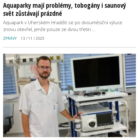
Aquaparky mají problémy, tobogány i saunový
svět zůstávají prázdné
Aquapark v Uherském Hradišti se po dvouměsíční výluce
znovu otevřel, jenže pouze ze dvou třetin.…
ZPRÁVY
13 / 11 / 2025